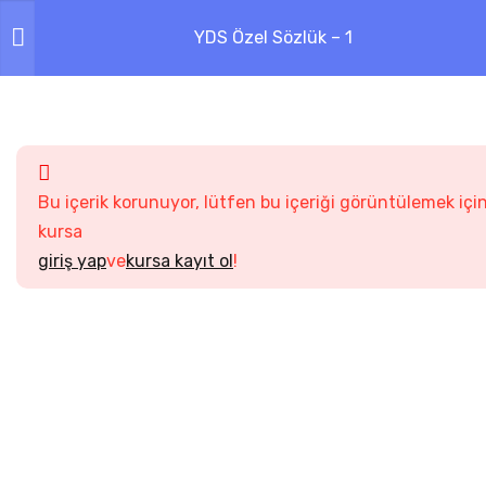
YDS Özel Sözlük – 1
1
QUIZLET KELIME
KARTLARI
3
А
Bu içerik korunuyor, lütfen bu içeriği görüntülemek içi
kursa
4
Б
giriş yap
ve
kursa kayıt ol
!
12
В
3
Г
5
Д
2
Е