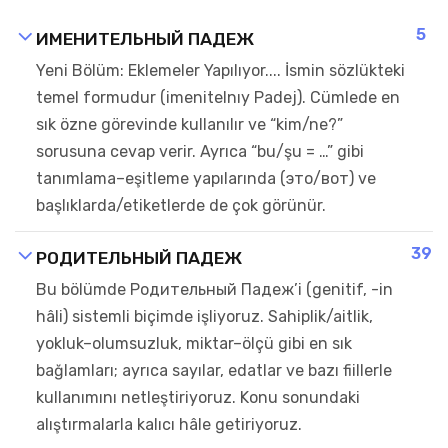
5
ИМЕНИТЕЛЬНЫЙ ПАДЕЖ
Yeni Bölüm: Eklemeler Yapılıyor.... İsmin sözlükteki
temel formudur (imenitelnıy Padej). Cümlede en
sık özne görevinde kullanılır ve “kim/ne?”
sorusuna cevap verir. Ayrıca “bu/şu = …” gibi
tanımlama–eşitleme yapılarında (это/вот) ve
başlıklarda/etiketlerde de çok görünür.
39
РОДИТЕЛЬНЫЙ ПАДЕЖ
Bu bölümde Родительный Падеж’i (genitif, -in
hâli) sistemli biçimde işliyoruz. Sahiplik/aitlik,
yokluk–olumsuzluk, miktar–ölçü gibi en sık
bağlamları; ayrıca sayılar, edatlar ve bazı fiillerle
kullanımını netleştiriyoruz. Konu sonundaki
alıştırmalarla kalıcı hâle getiriyoruz.