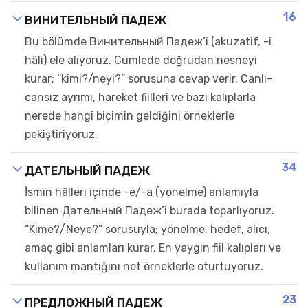
16
ВИНИТЕЛЬНЫЙ ПАДЕЖ
Bu bölümde Винительный Падеж’i (akuzatif, -i
hâli) ele alıyoruz. Cümlede doğrudan nesneyi
kurar; “kimi?/neyi?” sorusuna cevap verir. Canlı–
cansız ayrımı, hareket fiilleri ve bazı kalıplarla
nerede hangi biçimin geldiğini örneklerle
pekiştiriyoruz.
34
ДАТЕЛЬНЫЙ ПАДЕЖ
İsmin hâlleri içinde -e/-a (yönelme) anlamıyla
bilinen Дательный Падеж’i burada toparlıyoruz.
“Kime?/Neye?” sorusuyla; yönelme, hedef, alıcı,
amaç gibi anlamları kurar. En yaygın fiil kalıpları ve
kullanım mantığını net örneklerle oturtuyoruz.
23
ПРЕДЛОЖНЫЙ ПАДЕЖ