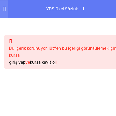
YDS Özel Sözlük – 1
1
QUIZLET KELIME
KARTLARI
3
А
Bu içerik korunuyor, lütfen bu içeriği görüntülemek içi
kursa
4
Б
giriş yap
ve
kursa kayıt ol
!
12
В
3
Г
5
Д
2
Е