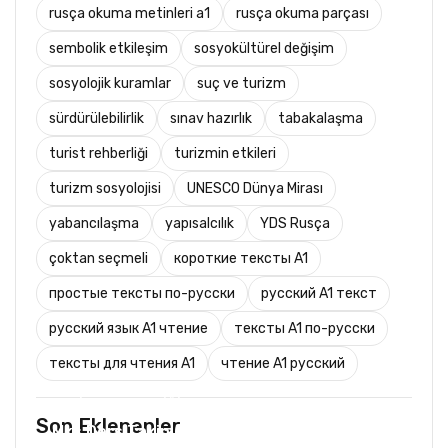
rusça okuma metinleri a1
rusça okuma parçası
sembolik etkileşim
sosyokültürel değişim
sosyolojik kuramlar
suç ve turizm
sürdürülebilirlik
sınav hazırlık
tabakalaşma
turist rehberliği
turizmin etkileri
turizm sosyolojisi
UNESCO Dünya Mirası
yabancılaşma
yapısalcılık
YDS Rusça
çoktan seçmeli
короткие тексты A1
простые тексты по-русски
русский A1 текст
русский язык A1 чтение
тексты A1 по-русски
тексты для чтения A1
чтение A1 русский
TURIST REHBERLIĞI
Son Eklenenler
Mks Ders Takip (Turizm ve Mesleki Dersler