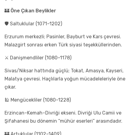
🏰 Öne Çıkan Beylikler
🛡️ Saltuklular (1071–1202)
Erzurum merkezli; Pasinler, Bayburt ve Kars çevresi.
Malazgirt sonrası erken Türk siyasi teşekküllerinden.
⚔️ Danişmendliler (1080–1178)
Sivas/Niksar hattında güçlü; Tokat, Amasya, Kayseri,
Malatya çevresi. Haçlılarla yoğun mücadeleleriyle öne
çıkar.
🕌 Mengücekliler (1080–1228)
Erzincan–Kemah–Divriği ekseni. Divriği Ulu Camii ve
Şifahanesi bu dönemin “mühür eserleri” arasındadır.
🏰 Artuklular (1102–1409)