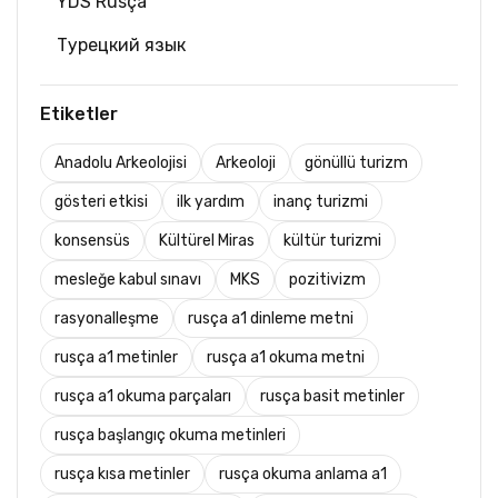
YDS Rusça
Турецкий язык
Etiketler
Anadolu Arkeolojisi
Arkeoloji
gönüllü turizm
gösteri etkisi
ilk yardım
inanç turizmi
konsensüs
Kültürel Miras
kültür turizmi
mesleğe kabul sınavı
MKS
pozitivizm
rasyonalleşme
rusça a1 dinleme metni
rusça a1 metinler
rusça a1 okuma metni
rusça a1 okuma parçaları
rusça basit metinler
rusça başlangıç okuma metinleri
rusça kısa metinler
rusça okuma anlama a1