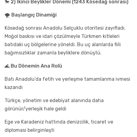
🐎 2) İkinci Beylikler Dönemi (1243 Kösedağ sonrası)
🌪️ Başlangıç Dinamiği
Kösedağ sonrası Anadolu Selçuklu otoritesi zayıfladı.
Moğol baskısı ve idari çözülmeyle Türkmen kitleleri
batıdaki uç bölgelerine yöneldi. Bu uç alanlarda fiili
bağımsızlıklar zamanla beyliklere dönüştü.
🌊 Bu Dönemin Ana Rolü
Batı Anadolu’da fetih ve yerleşme tamamlanma ivmesi
kazandı
Türkçe, yönetim ve edebiyat alanında daha
görünür/yerleşik hale geldi
Ege ve Karadeniz hattında denizcilik, ticaret ve
diplomasi belirginleşti