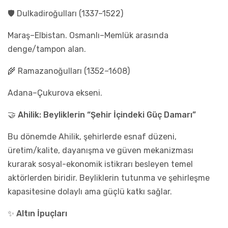
🛡️ Dulkadiroğulları (1337–1522)
Maraş–Elbistan. Osmanlı–Memlük arasında
denge/tampon alan.
🌾 Ramazanoğulları (1352–1608)
Adana–Çukurova ekseni.
🤝 Ahilik: Beyliklerin “Şehir İçindeki Güç Damarı”
Bu dönemde Ahilik, şehirlerde esnaf düzeni,
üretim/kalite, dayanışma ve güven mekanizması
kurarak sosyal-ekonomik istikrarı besleyen temel
aktörlerden biridir. Beyliklerin tutunma ve şehirleşme
kapasitesine dolaylı ama güçlü katkı sağlar.
✨ Altın İpuçları