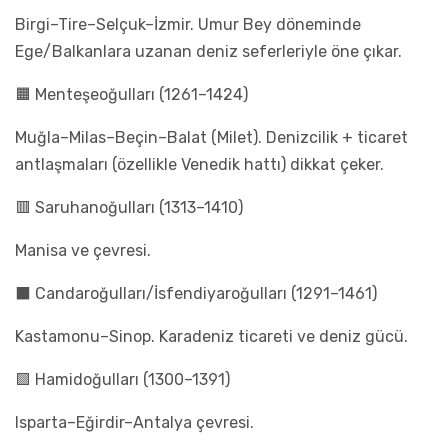
Birgi–Tire–Selçuk–İzmir. Umur Bey döneminde
Ege/Balkanlara uzanan deniz seferleriyle öne çıkar.
🟧 Menteşeoğulları (1261–1424)
Muğla–Milas–Beçin–Balat (Milet). Denizcilik + ticaret
antlaşmaları (özellikle Venedik hattı) dikkat çeker.
🟥 Saruhanoğulları (1313–1410)
Manisa ve çevresi.
⬛ Candaroğulları/İsfendiyaroğulları (1291–1461)
Kastamonu–Sinop. Karadeniz ticareti ve deniz gücü.
🟪 Hamidoğulları (1300–1391)
Isparta–Eğirdir–Antalya çevresi.