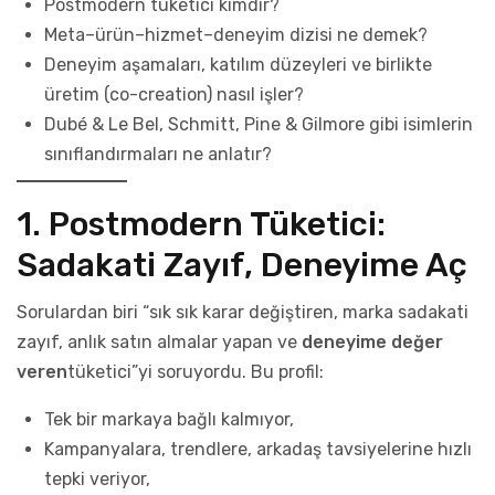
Postmodern tüketici kimdir?
Meta–ürün–hizmet–deneyim dizisi ne demek?
Deneyim aşamaları, katılım düzeyleri ve birlikte
üretim (co-creation) nasıl işler?
Dubé & Le Bel, Schmitt, Pine & Gilmore gibi isimlerin
sınıflandırmaları ne anlatır?
1. Postmodern Tüketici:
Sadakati Zayıf, Deneyime Aç
Sorulardan biri “sık sık karar değiştiren, marka sadakati
zayıf, anlık satın almalar yapan ve
deneyime değer
veren
tüketici”yi soruyordu. Bu profil:
Tek bir markaya bağlı kalmıyor,
Kampanyalara, trendlere, arkadaş tavsiyelerine hızlı
tepki veriyor,