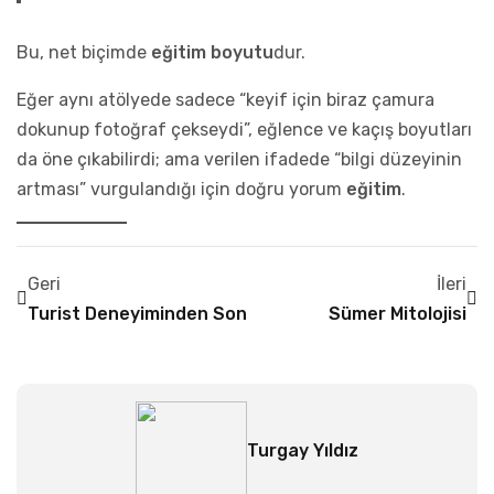
Bu, net biçimde
eğitim boyutu
dur.
Eğer aynı atölyede sadece “keyif için biraz çamura
dokunup fotoğraf çekseydi”, eğlence ve kaçış boyutları
da öne çıkabilirdi; ama verilen ifadede “bilgi düzeyinin
artması” vurgulandığı için doğru yorum
eğitim
.
Geri
İleri
Turist Deneyiminden Sonra Ne Olur?
Sümer Mitolojisi
Turgay Yıldız