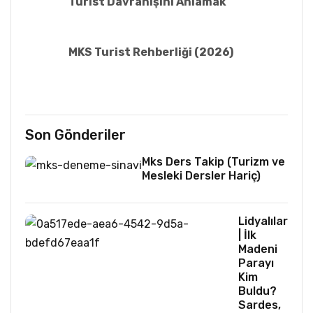
Turist Davranışını Anlamak
MKS Turist Rehberliği (2026)
Son Gönderiler
Mks Ders Takip (Turizm ve
Mesleki Dersler Hariç)
Lidyalılar
| İlk
Madeni
Parayı
Kim
Buldu?
Sardes,