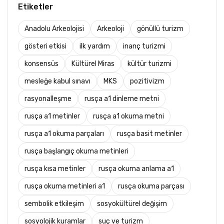
Etiketler
Anadolu Arkeolojisi
Arkeoloji
gönüllü turizm
gösteri etkisi
ilk yardım
inanç turizmi
konsensüs
Kültürel Miras
kültür turizmi
mesleğe kabul sınavı
MKS
pozitivizm
rasyonalleşme
rusça a1 dinleme metni
rusça a1 metinler
rusça a1 okuma metni
rusça a1 okuma parçaları
rusça basit metinler
rusça başlangıç okuma metinleri
rusça kısa metinler
rusça okuma anlama a1
rusça okuma metinleri a1
rusça okuma parçası
sembolik etkileşim
sosyokültürel değişim
sosyolojik kuramlar
suç ve turizm