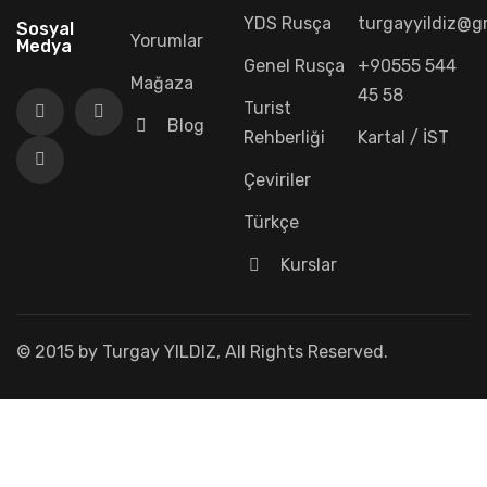
YDS Rusça
turgayyildiz@g
Sosyal
Yorumlar
Medya
Genel Rusça
+90555 544
Mağaza
45 58
Turist
Blog
Rehberliği
Kartal / İST
Çeviriler
Türkçe
Kurslar
© 2015 by Turgay YILDIZ, All Rights Reserved.