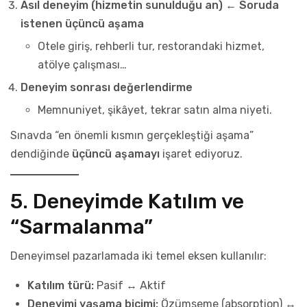
Asıl deneyim (hizmetin sunulduğu an)
←
Soruda
istenen üçüncü aşama
Otele giriş, rehberli tur, restorandaki hizmet,
atölye çalışması…
Deneyim sonrası değerlendirme
Memnuniyet, şikâyet, tekrar satın alma niyeti.
Sınavda “en önemli kısmın gerçekleştiği aşama”
dendiğinde
üçüncü aşamayı
işaret ediyoruz.
5. Deneyimde Katılım ve
“Sarmalanma”
Deneyimsel pazarlamada iki temel eksen kullanılır:
Katılım türü:
Pasif ↔ Aktif
Deneyimi yaşama biçimi:
Özümseme (absorption) ↔