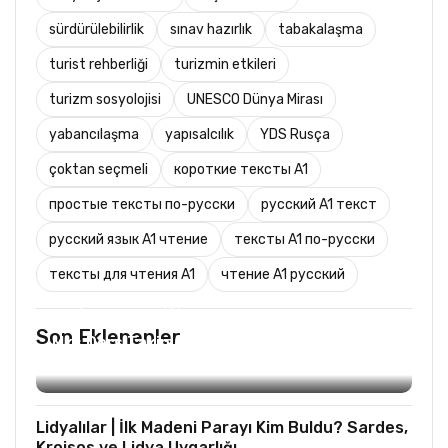
sürdürülebilirlik
sınav hazırlık
tabakalaşma
turist rehberliği
turizmin etkileri
turizm sosyolojisi
UNESCO Dünya Mirası
yabancılaşma
yapısalcılık
YDS Rusça
çoktan seçmeli
короткие тексты A1
простые тексты по-русски
русский A1 текст
русский язык A1 чтение
тексты A1 по-русски
тексты для чтения A1
чтение A1 русский
TURIST REHBERLIĞI
Son Eklenenler
Mks Ders Takip (Turizm ve Mesleki Dersler
Hariç)
Lidyalılar | İlk Madeni Parayı Kim Buldu? Sardes,
Kroisos ve Lidya Uygarlığı