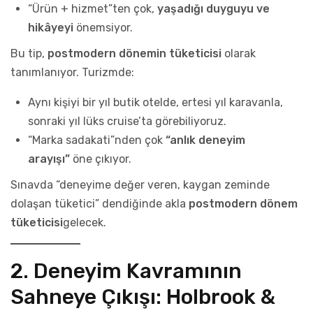
“Ürün + hizmet”ten çok,
yaşadığı duyguyu ve
hikâyeyi
önemsiyor.
Bu tip,
postmodern dönemin tüketicisi
olarak
tanımlanıyor. Turizmde:
Aynı kişiyi bir yıl butik otelde, ertesi yıl karavanla,
sonraki yıl lüks cruise’ta görebiliyoruz.
“Marka sadakati”nden çok
“anlık deneyim
arayışı”
öne çıkıyor.
Sınavda “deneyime değer veren, kaygan zeminde
dolaşan tüketici” dendiğinde akla
postmodern dönem
tüketicisi
gelecek.
2. Deneyim Kavramının
Sahneye Çıkışı: Holbrook &