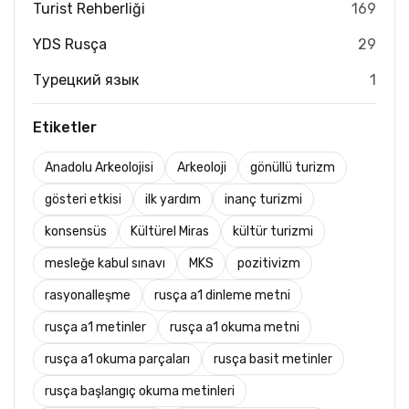
Turist Rehberliği
169
YDS Rusça
29
Турецкий язык
1
Etiketler
Anadolu Arkeolojisi
Arkeoloji
gönüllü turizm
gösteri etkisi
ilk yardım
inanç turizmi
konsensüs
Kültürel Miras
kültür turizmi
mesleğe kabul sınavı
MKS
pozitivizm
rasyonalleşme
rusça a1 dinleme metni
rusça a1 metinler
rusça a1 okuma metni
rusça a1 okuma parçaları
rusça basit metinler
rusça başlangıç okuma metinleri