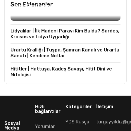
Son Eklenenler
Mks Ders Takip (Turizm ve Mesleki Dersler
Hariç)
Lidyalılar | İlk Madeni Parayı Kim Buldu? Sardes,
Kroisos ve Lidya Uygarlığı
Urartu Krallığı | Tuşpa, Şamran Kanalı ve Urartu
Sanatı | Kendime Notlar
Hititler | Hattuşa, Kadeş Savaşı, Hitit Dini ve
Mitolojisi
Hızlı
Kategoriler
İletişim
bağlantılar
YDS Rusça
turgayyildiz@g
Sosyal
Yorumlar
Medya