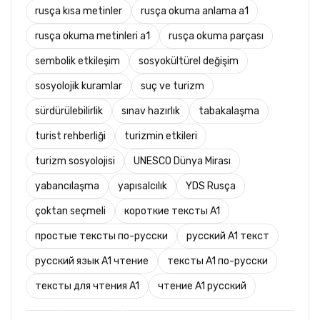
rusça kısa metinler
rusça okuma anlama a1
rusça okuma metinleri a1
rusça okuma parçası
sembolik etkileşim
sosyokültürel değişim
sosyolojik kuramlar
suç ve turizm
sürdürülebilirlik
sınav hazırlık
tabakalaşma
turist rehberliği
turizmin etkileri
turizm sosyolojisi
UNESCO Dünya Mirası
yabancılaşma
yapısalcılık
YDS Rusça
çoktan seçmeli
короткие тексты A1
простые тексты по-русски
русский A1 текст
русский язык A1 чтение
тексты A1 по-русски
тексты для чтения A1
чтение A1 русский
TURIST REHBERLIĞI