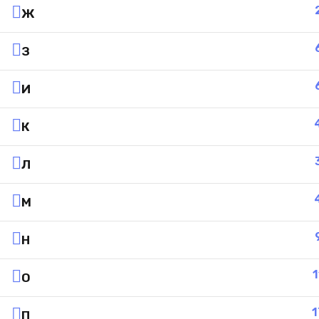
Ж
З
И
К
Л
М
Н
1
О
1
П