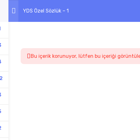
YDS Özel Sözlük – 1
1
3
Bu içerik korunuyor, lütfen bu içeriği görüntül
4
2
3
5
2