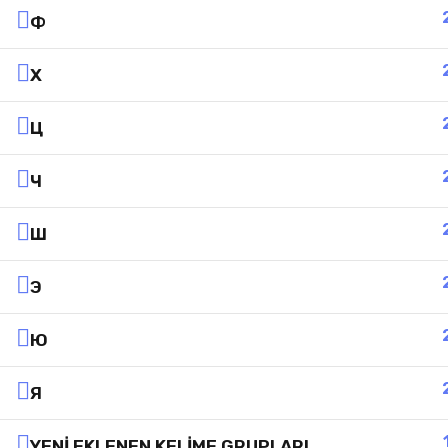
Ф
Х
Ц
Ч
Ш
Э
Ю
Я
YENI EKLENEN KELIME GRUPLARI