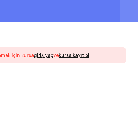
emek için kursa
giriş yap
ve
kursa kayıt ol
!