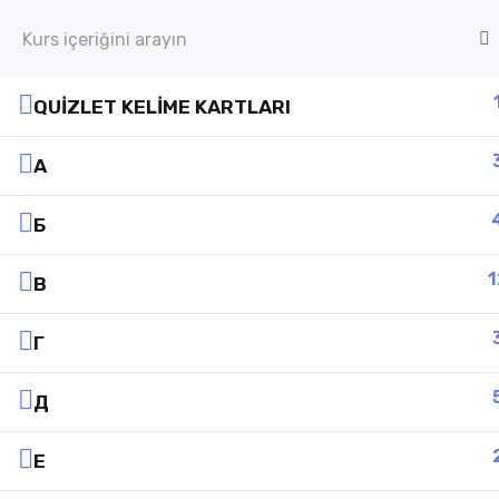
QUIZLET KELIME KARTLARI
А
Б
1
В
Г
Д
Е