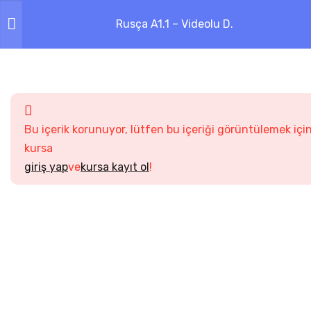
Rusça A1.1 – Videolu D.
6
0. ВВОДНЫЙ
ФОНЕТИЧЕСКИЙ УРОК
3
1.1 Я ТУРГАЙ, А ВЫ?
Bu içerik korunuyor, lütfen bu içeriği görüntülemek içi
kursa
3
1.2 КТО ВЫ ПО
giriş yap
ve
kursa kayıt ol
!
ПРОФЕССИИ?
3.1
Кто вы по профессии? 1
3.2
Кто вы по профессии? 2
3.3
Alıştırma kitabı
0 soru