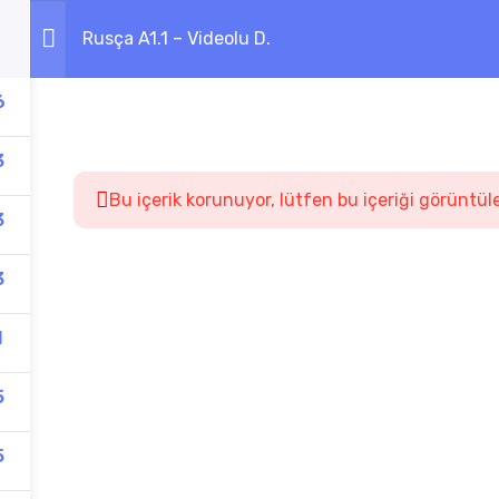
Rusça A1.1 – Videolu D.
6
3
Bu içerik korunuyor, lütfen bu içeriği görüntül
3
3
1
5
5