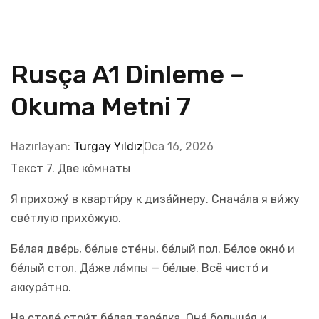
Rusça A1 Dinleme –
Okuma Metni 7
Hazırlayan:
Turgay Yıldız
Oca 16, 2026
Текст 7. Две кóмнаты
Я прихожу́ в кварти́ру к диза́йнеру. Сначáла я ви́жу
све́тлую прихóжую.
Бе́лая две́рь, бе́лые сте́ны, бе́лый пол. Бе́лое окнó и
бе́лый стол. Да́же ла́мпы — бе́лые. Всё чисто́ и
аккурáтно.
На столе́ стои́т бе́лая таре́лка. Она́ большáя и