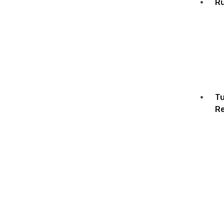
R
Tu
Re