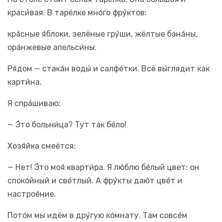
краси́вая. В таре́лке мно́го фру́ктов:
кра́сные я́блоки, зелёные гру́ши, жёлтые бана́ны,
ора́нжевые апельси́ны.
Ря́дом — стака́н воды́ и салфе́тки. Всё вы́глядит как
карти́на.
Я спра́шиваю:
— Э́то больни́ца? Тут так бе́ло!
Хозя́йка смеётся:
— Нет! Э́то моя́ кварти́ра. Я лю́блю бе́лый цвет: он
споко́йный и све́тлый. А фру́кты даю́т цве́т и
настрое́ние.
Пото́м мы идём в дру́гую кóмнату. Там совсе́м