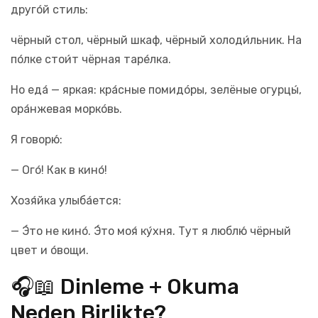
друго́й стиль:
чёрный стол, чёрный шкаф, чёрный холоди́льник. На
по́лке стои́т чёрная таре́лка.
Но еда́ — яркая: кра́сные помидóры, зелёные огурцы́,
ора́нжевая моркóвь.
Я говорю́:
— Ого́! Как в кино́!
Хозя́йка улыба́ется:
— Э́то не кино́. Э́то моя́ ку́хня. Тут я люблю́ чёрный
цвет и о́вощи.
🎧📖 Dinleme + Okuma
Neden Birlikte?