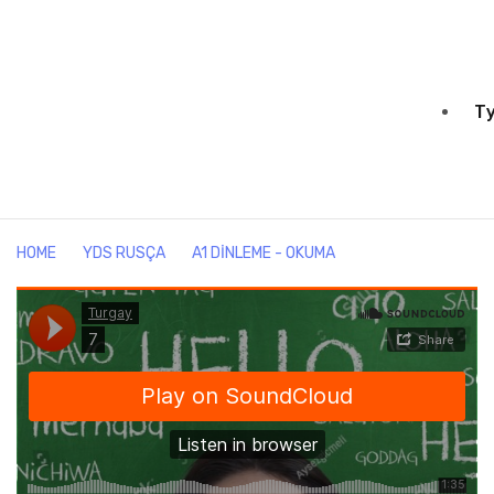
Т
HOME
YDS RUSÇA
A1 DINLEME - OKUMA