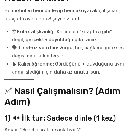
Bu metinleri
hem dinleyip hem okuyarak
çalışman,
Rusçada aynı anda 3 şeyi hızlandırır:
👂 Kulak alışkanlığı:
Kelimeleri “kitaptaki gibi”
değil,
gerçekte duyulduğu gibi
tanırsın.
🗣️ Telaffuz ve ritim:
Vurgu, hız, bağlama göre ses
değişimini fark edersin.
🧠 Kalıcı öğrenme:
Gördüğünü + duyduğunu aynı
anda işlediğin için
daha az unutursun
.
✅ Nasıl Çalışmalısın? (Adım
Adım)
1) 🔊 İlk tur: Sadece dinle (1 kez)
Amaç: “Genel olarak ne anlatıyor?”