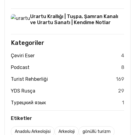
Urartu Krallığı | Tuşpa, Şamran Kanalı
ve Urartu Sanatı | Kendime Notlar
Kategoriler
Çeviri Eser
4
Podcast
8
Turist Rehberliği
169
YDS Rusça
29
Турецкий язык
1
Etiketler
Anadolu Arkeolojisi
Arkeoloji
gönüllü turizm