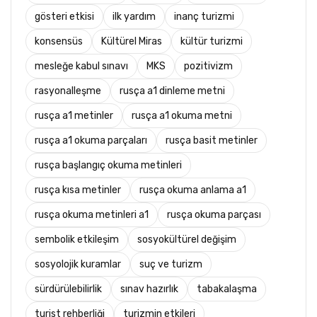
gösteri etkisi
ilk yardım
inanç turizmi
konsensüs
Kültürel Miras
kültür turizmi
mesleğe kabul sınavı
MKS
pozitivizm
rasyonalleşme
rusça a1 dinleme metni
rusça a1 metinler
rusça a1 okuma metni
rusça a1 okuma parçaları
rusça basit metinler
rusça başlangıç okuma metinleri
rusça kısa metinler
rusça okuma anlama a1
rusça okuma metinleri a1
rusça okuma parçası
sembolik etkileşim
sosyokültürel değişim
sosyolojik kuramlar
suç ve turizm
sürdürülebilirlik
sınav hazırlık
tabakalaşma
turist rehberliği
turizmin etkileri