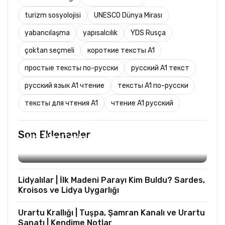
turizm sosyolojisi
UNESCO Dünya Mirası
yabancılaşma
yapısalcılık
YDS Rusça
çoktan seçmeli
короткие тексты A1
простые тексты по-русски
русский A1 текст
русский язык A1 чтение
тексты A1 по-русски
тексты для чтения A1
чтение A1 русский
TURIST REHBERLIĞI
Son Eklenenler
Mks Ders Takip (Turizm ve Mesleki Dersler
Hariç)
Lidyalılar | İlk Madeni Parayı Kim Buldu? Sardes,
Kroisos ve Lidya Uygarlığı
Urartu Krallığı | Tuşpa, Şamran Kanalı ve Urartu
Sanatı | Kendime Notlar