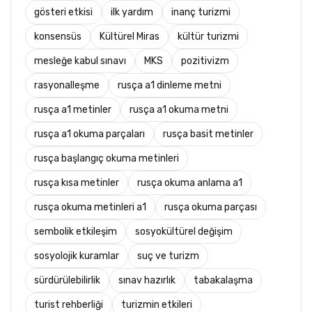
gösteri etkisi
ilk yardım
inanç turizmi
konsensüs
Kültürel Miras
kültür turizmi
mesleğe kabul sınavı
MKS
pozitivizm
rasyonalleşme
rusça a1 dinleme metni
rusça a1 metinler
rusça a1 okuma metni
rusça a1 okuma parçaları
rusça basit metinler
rusça başlangıç okuma metinleri
rusça kısa metinler
rusça okuma anlama a1
rusça okuma metinleri a1
rusça okuma parçası
sembolik etkileşim
sosyokültürel değişim
sosyolojik kuramlar
suç ve turizm
sürdürülebilirlik
sınav hazırlık
tabakalaşma
turist rehberliği
turizmin etkileri