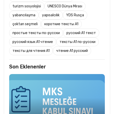
turizm sosyolojisi
UNESCO Dünya Mirası
yabancılaşma
yapısalcılık
YDS Rusça
çoktan seçmeli
короткие тексты A1
простые тексты по-русски
русский A1 текст
русский язык A1 чтение
тексты A1 по-русски
тексты для чтения A1
чтение A1 русский
Son Eklenenler