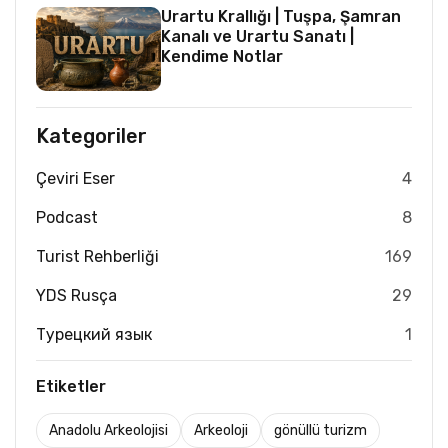
Urartu Krallığı | Tuşpa, Şamran
Kanalı ve Urartu Sanatı |
Kendime Notlar
Kategoriler
Çeviri Eser
4
Podcast
8
Turist Rehberliği
169
YDS Rusça
29
Турецкий язык
1
Etiketler
Anadolu Arkeolojisi
Arkeoloji
gönüllü turizm