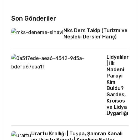
Son Gönderiler
Mks Ders Takip (Turizm ve
Mesleki Dersler Hariç)
Lidyalılar
| İlk
Madeni
Parayı
Kim
Buldu?
Sardes,
Kroisos
ve Lidya
Uygarlığı
Urartu Krallığı | Tuşpa, Şamran Kanalı
ve Urartu Sanatı | Kendime Notlar