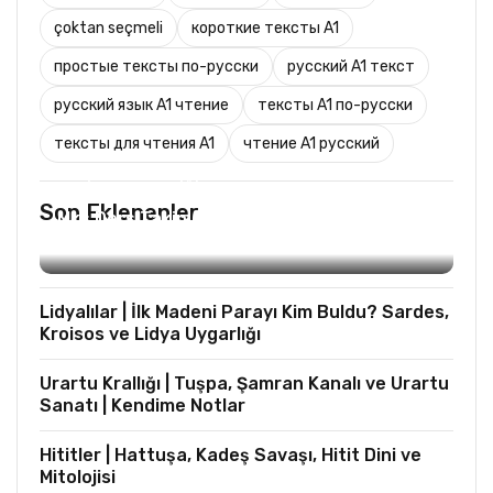
çoktan seçmeli
короткие тексты A1
простые тексты по-русски
русский A1 текст
русский язык A1 чтение
тексты A1 по-русски
тексты для чтения A1
чтение A1 русский
TURIST REHBERLIĞI
Son Eklenenler
Mks Ders Takip (Turizm ve Mesleki Dersler
Hariç)
Lidyalılar | İlk Madeni Parayı Kim Buldu? Sardes,
Kroisos ve Lidya Uygarlığı
Urartu Krallığı | Tuşpa, Şamran Kanalı ve Urartu
Sanatı | Kendime Notlar
Hititler | Hattuşa, Kadeş Savaşı, Hitit Dini ve
Mitolojisi