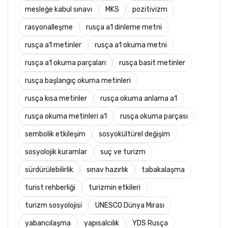
mesleğe kabul sınavı
MKS
pozitivizm
rasyonalleşme
rusça a1 dinleme metni
rusça a1 metinler
rusça a1 okuma metni
rusça a1 okuma parçaları
rusça basit metinler
rusça başlangıç okuma metinleri
rusça kısa metinler
rusça okuma anlama a1
rusça okuma metinleri a1
rusça okuma parçası
sembolik etkileşim
sosyokültürel değişim
sosyolojik kuramlar
suç ve turizm
sürdürülebilirlik
sınav hazırlık
tabakalaşma
turist rehberliği
turizmin etkileri
turizm sosyolojisi
UNESCO Dünya Mirası
yabancılaşma
yapısalcılık
YDS Rusça