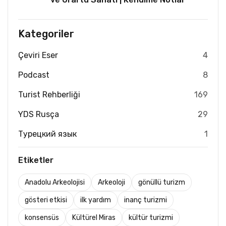
Kategoriler
Çeviri Eser
4
Podcast
8
Turist Rehberliği
169
YDS Rusça
29
Турецкий язык
1
Etiketler
Anadolu Arkeolojisi
Arkeoloji
gönüllü turizm
gösteri etkisi
ilk yardım
inanç turizmi
konsensüs
Kültürel Miras
kültür turizmi