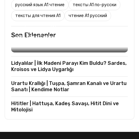
русский язык A1 чтение
тексты A1 по-русски
тексты для чтения A1
чтение A1 русский
TURIST REHBERLIĞI
Son Eklenenler
Mks Ders Takip (Turizm ve Mesleki Dersler
Hariç)
Lidyalılar | İlk Madeni Parayı Kim Buldu? Sardes,
Kroisos ve Lidya Uygarlığı
Urartu Krallığı | Tuşpa, Şamran Kanalı ve Urartu
Sanatı | Kendime Notlar
Hititler | Hattuşa, Kadeş Savaşı, Hitit Dini ve
Mitolojisi