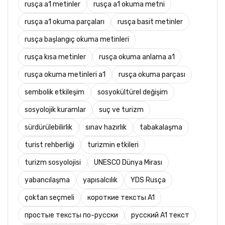
rusça a1 metinler
rusça a1 okuma metni
rusça a1 okuma parçaları
rusça basit metinler
rusça başlangıç okuma metinleri
rusça kısa metinler
rusça okuma anlama a1
rusça okuma metinleri a1
rusça okuma parçası
sembolik etkileşim
sosyokültürel değişim
sosyolojik kuramlar
suç ve turizm
sürdürülebilirlik
sınav hazırlık
tabakalaşma
turist rehberliği
turizmin etkileri
turizm sosyolojisi
UNESCO Dünya Mirası
yabancılaşma
yapısalcılık
YDS Rusça
çoktan seçmeli
короткие тексты A1
простые тексты по-русски
русский A1 текст