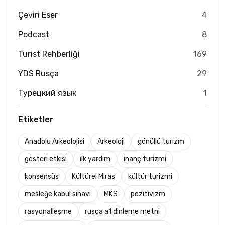
Çeviri Eser
4
Podcast
8
Turist Rehberliği
169
YDS Rusça
29
Турецкий язык
1
Etiketler
Anadolu Arkeolojisi
Arkeoloji
gönüllü turizm
gösteri etkisi
ilk yardım
inanç turizmi
konsensüs
Kültürel Miras
kültür turizmi
mesleğe kabul sınavı
MKS
pozitivizm
rasyonalleşme
rusça a1 dinleme metni