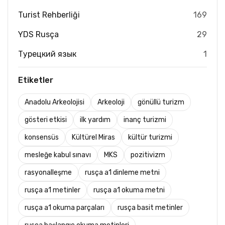
Turist Rehberliği
169
YDS Rusça
29
Турецкий язык
1
Etiketler
Anadolu Arkeolojisi
Arkeoloji
gönüllü turizm
gösteri etkisi
ilk yardım
inanç turizmi
konsensüs
Kültürel Miras
kültür turizmi
mesleğe kabul sınavı
MKS
pozitivizm
rasyonalleşme
rusça a1 dinleme metni
rusça a1 metinler
rusça a1 okuma metni
rusça a1 okuma parçaları
rusça basit metinler