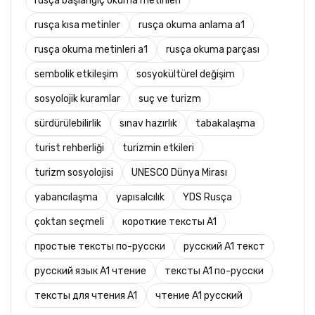
rusça başlangıç okuma metinleri
rusça kısa metinler
rusça okuma anlama a1
rusça okuma metinleri a1
rusça okuma parçası
sembolik etkileşim
sosyokültürel değişim
sosyolojik kuramlar
suç ve turizm
sürdürülebilirlik
sınav hazırlık
tabakalaşma
turist rehberliği
turizmin etkileri
turizm sosyolojisi
UNESCO Dünya Mirası
yabancılaşma
yapısalcılık
YDS Rusça
çoktan seçmeli
короткие тексты A1
простые тексты по-русски
русский A1 текст
русский язык A1 чтение
тексты A1 по-русски
тексты для чтения A1
чтение A1 русский