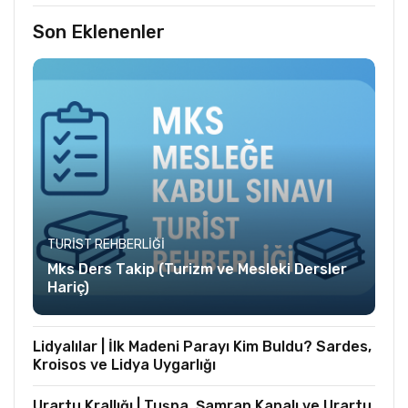
Son Eklenenler
TURIST REHBERLIĞI
Mks Ders Takip (Turizm ve Mesleki Dersler
Hariç)
Lidyalılar | İlk Madeni Parayı Kim Buldu? Sardes,
Kroisos ve Lidya Uygarlığı
Urartu Krallığı | Tuşpa, Şamran Kanalı ve Urartu