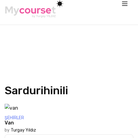
Sardurihinili
ŞEHIRLER
Van
by
Turgay Yıldız