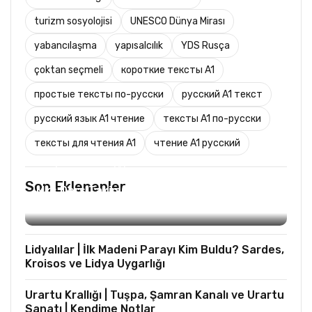
turizm sosyolojisi
UNESCO Dünya Mirası
yabancılaşma
yapısalcılık
YDS Rusça
çoktan seçmeli
короткие тексты A1
простые тексты по-русски
русский A1 текст
русский язык A1 чтение
тексты A1 по-русски
тексты для чтения A1
чтение A1 русский
TURIST REHBERLIĞI
Son Eklenenler
Mks Ders Takip (Turizm ve Mesleki Dersler
Hariç)
Lidyalılar | İlk Madeni Parayı Kim Buldu? Sardes,
Kroisos ve Lidya Uygarlığı
Urartu Krallığı | Tuşpa, Şamran Kanalı ve Urartu
Sanatı | Kendime Notlar