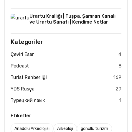
Urartu Krallığı | Tuşpa, Şamran Kanalı
ve Urartu Sanatı | Kendime Notlar
Kategoriler
Çeviri Eser
4
Podcast
8
Turist Rehberliği
169
YDS Rusça
29
Турецкий язык
1
Etiketler
Anadolu Arkeolojisi
Arkeoloji
gönüllü turizm