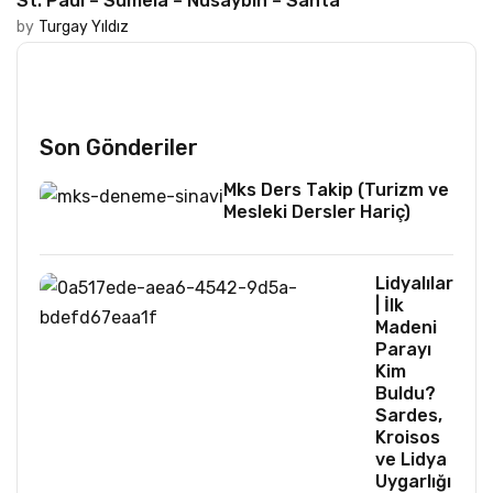
St. Paul – Sümela – Nusaybin – Santa
by
Turgay Yıldız
Son Gönderiler
Mks Ders Takip (Turizm ve
Mesleki Dersler Hariç)
Lidyalılar
| İlk
Madeni
Parayı
Kim
Buldu?
Sardes,
Kroisos
ve Lidya
Uygarlığı