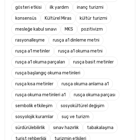
gösteri etkisi
ilk yardım
inanç turizmi
konsensüs
Kültürel Miras
kültür turizmi
mesleğe kabul sınavı
MKS
pozitivizm
rasyonalleşme
rusça a1 dinleme metni
rusça a1 metinler
rusça a1 okuma metni
rusça a1 okuma parçaları
rusça basit metinler
rusça başlangıç okuma metinleri
rusça kısa metinler
rusça okuma anlama a1
rusça okuma metinleri a1
rusça okuma parçası
sembolik etkileşim
sosyokültürel değişim
sosyolojik kuramlar
suç ve turizm
sürdürülebilirlik
sınav hazırlık
tabakalaşma
turist rehberliği
turizmin etkileri