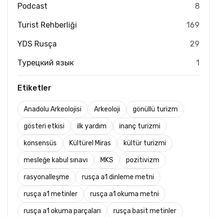
Podcast
8
Turist Rehberliği
169
YDS Rusça
29
Турецкий язык
1
Etiketler
Anadolu Arkeolojisi
Arkeoloji
gönüllü turizm
gösteri etkisi
ilk yardım
inanç turizmi
konsensüs
Kültürel Miras
kültür turizmi
mesleğe kabul sınavı
MKS
pozitivizm
rasyonalleşme
rusça a1 dinleme metni
rusça a1 metinler
rusça a1 okuma metni
rusça a1 okuma parçaları
rusça basit metinler