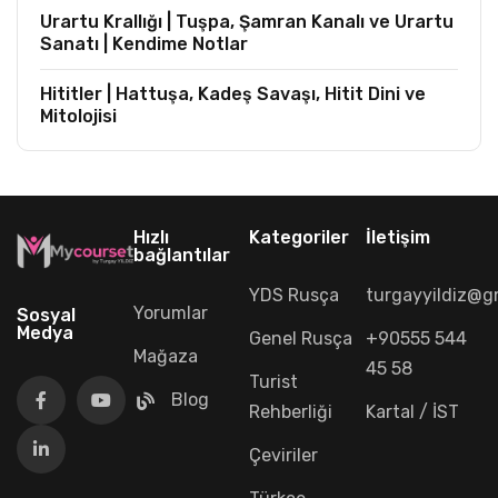
Urartu Krallığı | Tuşpa, Şamran Kanalı ve Urartu
Sanatı | Kendime Notlar
Hititler | Hattuşa, Kadeş Savaşı, Hitit Dini ve
Mitolojisi
Hızlı
Kategoriler
İletişim
bağlantılar
YDS Rusça
turgayyildiz@g
Yorumlar
Sosyal
Medya
Genel Rusça
+90555 544
Mağaza
45 58
Turist
Blog
Rehberliği
Kartal / İST
Çeviriler