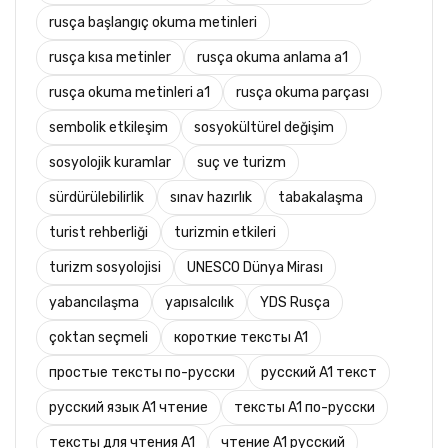
rusça başlangıç okuma metinleri
rusça kısa metinler
rusça okuma anlama a1
rusça okuma metinleri a1
rusça okuma parçası
sembolik etkileşim
sosyokültürel değişim
sosyolojik kuramlar
suç ve turizm
sürdürülebilirlik
sınav hazırlık
tabakalaşma
turist rehberliği
turizmin etkileri
turizm sosyolojisi
UNESCO Dünya Mirası
yabancılaşma
yapısalcılık
YDS Rusça
çoktan seçmeli
короткие тексты A1
простые тексты по-русски
русский A1 текст
русский язык A1 чтение
тексты A1 по-русски
тексты для чтения A1
чтение A1 русский