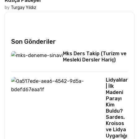
Rusça Padejler
by
Turgay Yıldız
Son Gönderiler
Mks Ders Takip (Turizm ve
Mesleki Dersler Hariç)
Lidyalılar
| İlk
Madeni
Parayı
Kim
Buldu?
Sardes,
Kroisos
ve Lidya
Uygarlığı