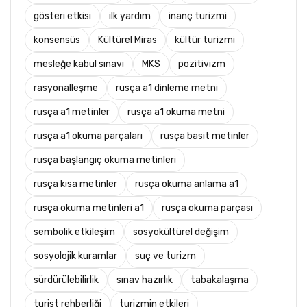
gösteri etkisi
ilk yardım
inanç turizmi
konsensüs
Kültürel Miras
kültür turizmi
mesleğe kabul sınavı
MKS
pozitivizm
rasyonalleşme
rusça a1 dinleme metni
rusça a1 metinler
rusça a1 okuma metni
rusça a1 okuma parçaları
rusça basit metinler
rusça başlangıç okuma metinleri
rusça kısa metinler
rusça okuma anlama a1
rusça okuma metinleri a1
rusça okuma parçası
sembolik etkileşim
sosyokültürel değişim
sosyolojik kuramlar
suç ve turizm
sürdürülebilirlik
sınav hazırlık
tabakalaşma
turist rehberliği
turizmin etkileri