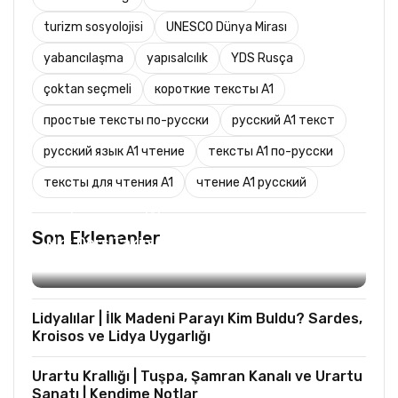
turizm sosyolojisi
UNESCO Dünya Mirası
yabancılaşma
yapısalcılık
YDS Rusça
çoktan seçmeli
короткие тексты A1
простые тексты по-русски
русский A1 текст
русский язык A1 чтение
тексты A1 по-русски
тексты для чтения A1
чтение A1 русский
TURIST REHBERLIĞI
Son Eklenenler
Mks Ders Takip (Turizm ve Mesleki Dersler
Hariç)
Lidyalılar | İlk Madeni Parayı Kim Buldu? Sardes,
Kroisos ve Lidya Uygarlığı
Urartu Krallığı | Tuşpa, Şamran Kanalı ve Urartu
Sanatı | Kendime Notlar