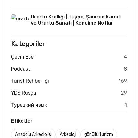
Urartu Krallığı | Tuşpa, Şamran Kanalı
ve Urartu Sanatı | Kendime Notlar
Kategoriler
Çeviri Eser
4
Podcast
8
Turist Rehberliği
169
YDS Rusça
29
Турецкий язык
1
Etiketler
Anadolu Arkeolojisi
Arkeoloji
gönüllü turizm