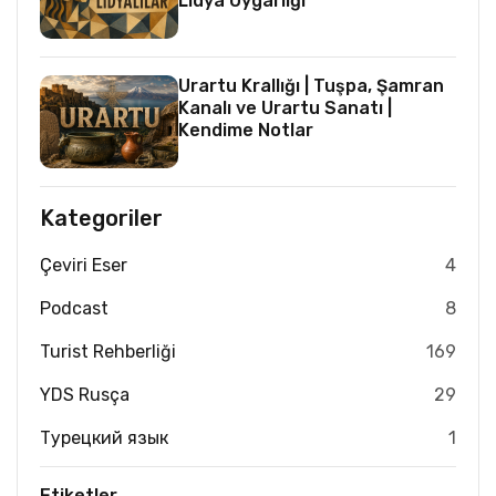
Lidya Uygarlığı
Urartu Krallığı | Tuşpa, Şamran
Kanalı ve Urartu Sanatı |
Kendime Notlar
Kategoriler
Çeviri Eser
4
Podcast
8
Turist Rehberliği
169
YDS Rusça
29
Турецкий язык
1
Etiketler