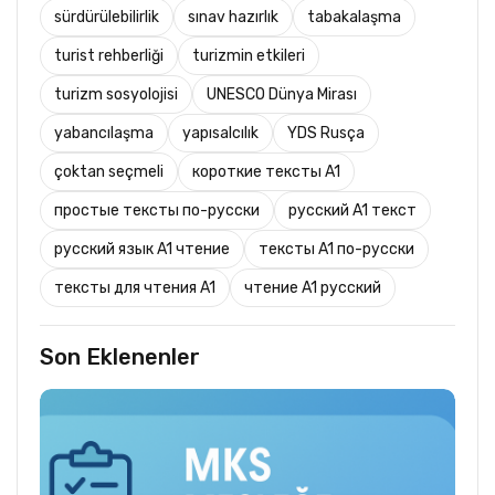
sürdürülebilirlik
sınav hazırlık
tabakalaşma
turist rehberliği
turizmin etkileri
turizm sosyolojisi
UNESCO Dünya Mirası
yabancılaşma
yapısalcılık
YDS Rusça
çoktan seçmeli
короткие тексты A1
простые тексты по-русски
русский A1 текст
русский язык A1 чтение
тексты A1 по-русски
тексты для чтения A1
чтение A1 русский
Son Eklenenler