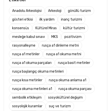
Anadolu Arkeolojisi
Arkeoloji
gönüllü turizm
gösteri etkisi
ilk yardım
inanç turizmi
konsensüs
Kültürel Miras
kültür turizmi
mesleğe kabul sınavı
MKS
pozitivizm
rasyonalleşme
rusça a1 dinleme metni
rusça a1 metinler
rusça a1 okuma metni
rusça a1 okuma parçaları
rusça basit metinler
rusça başlangıç okuma metinleri
rusça kısa metinler
rusça okuma anlama a1
rusça okuma metinleri a1
rusça okuma parçası
sembolik etkileşim
sosyokültürel değişim
sosyolojik kuramlar
suç ve turizm