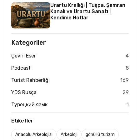
Urartu Krallığı | Tuşpa, Şamran
Kanalı ve Urartu Sanatı |
Kendime Notlar
Kategoriler
Çeviri Eser
4
Podcast
8
Turist Rehberliği
169
YDS Rusça
29
Турецкий язык
1
Etiketler
Anadolu Arkeolojisi
Arkeoloji
gönüllü turizm