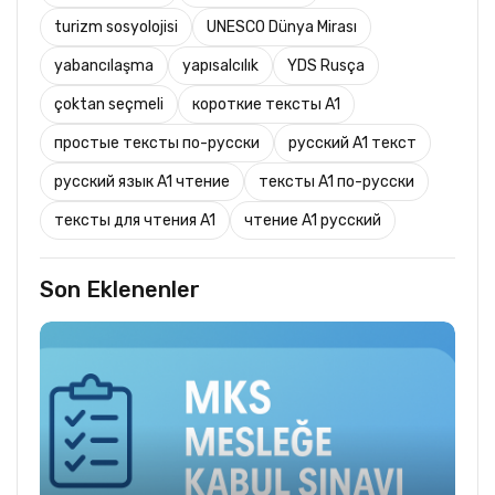
turizm sosyolojisi
UNESCO Dünya Mirası
yabancılaşma
yapısalcılık
YDS Rusça
çoktan seçmeli
короткие тексты A1
простые тексты по-русски
русский A1 текст
русский язык A1 чтение
тексты A1 по-русски
тексты для чтения A1
чтение A1 русский
Son Eklenenler