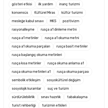
gösteri etkisi
ilk yardım
inanç turizmi
konsensüs
Kültürel Miras
kültür turizmi
mesleğe kabul sınavı
MKS
pozitivizm
rasyonalleşme
rusça a1 dinleme metni
rusça a1 metinler
rusça a1 okuma metni
rusça a1 okuma parçaları
rusça basit metinler
rusça başlangıç okuma metinleri
rusça kısa metinler
rusça okuma anlama a1
rusça okuma metinleri a1
rusça okuma parçası
sembolik etkileşim
sosyokültürel değişim
sosyolojik kuramlar
suç ve turizm
sürdürülebilirlik
sınav hazırlık
tabakalaşma
turist rehberliği
turizmin etkileri