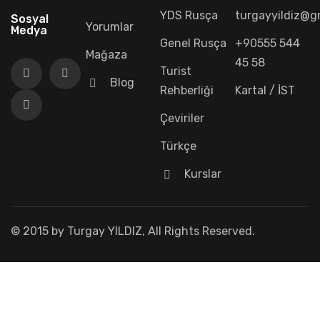
YDS Rusça
turgayyildiz@g
Sosyal
Yorumlar
Medya
Genel Rusça
+90555 544
Mağaza
45 58
Turist
Blog
Rehberliği
Kartal / İST
Çeviriler
Türkçe
Kurslar
© 2015 by Turgay YILDIZ, All Rights Reserved.