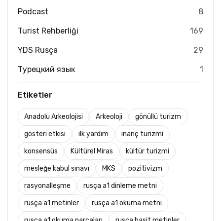
Podcast
8
Turist Rehberliği
169
YDS Rusça
29
Турецкий язык
1
Etiketler
Anadolu Arkeolojisi
Arkeoloji
gönüllü turizm
gösteri etkisi
ilk yardım
inanç turizmi
konsensüs
Kültürel Miras
kültür turizmi
mesleğe kabul sınavı
MKS
pozitivizm
rasyonalleşme
rusça a1 dinleme metni
rusça a1 metinler
rusça a1 okuma metni
rusça a1 okuma parçaları
rusça basit metinler