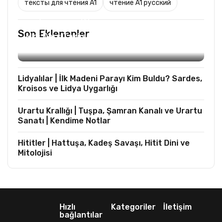
тексты для чтения A1
чтение A1 русский
TURIST REHBERLIĞI
Son Eklenenler
Mks Ders Takip (Turizm ve Mesleki Dersler
Hariç)
Lidyalılar | İlk Madeni Parayı Kim Buldu? Sardes,
Kroisos ve Lidya Uygarlığı
Urartu Krallığı | Tuşpa, Şamran Kanalı ve Urartu
Sanatı | Kendime Notlar
Hititler | Hattuşa, Kadeş Savaşı, Hitit Dini ve
Mitolojisi
Hızlı
Kategoriler
İletişim
bağlantılar