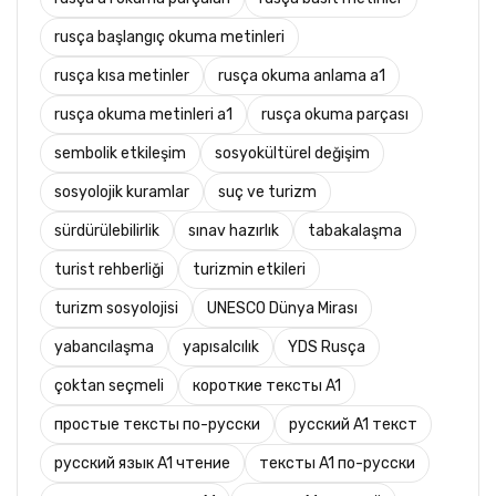
rusça başlangıç okuma metinleri
rusça kısa metinler
rusça okuma anlama a1
rusça okuma metinleri a1
rusça okuma parçası
sembolik etkileşim
sosyokültürel değişim
sosyolojik kuramlar
suç ve turizm
sürdürülebilirlik
sınav hazırlık
tabakalaşma
turist rehberliği
turizmin etkileri
turizm sosyolojisi
UNESCO Dünya Mirası
yabancılaşma
yapısalcılık
YDS Rusça
çoktan seçmeli
короткие тексты A1
простые тексты по-русски
русский A1 текст
русский язык A1 чтение
тексты A1 по-русски