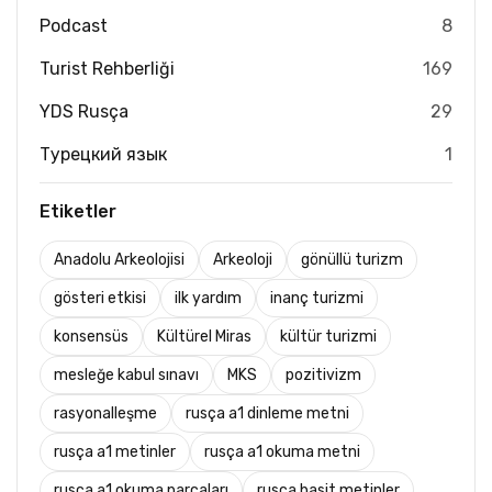
Podcast
8
Turist Rehberliği
169
YDS Rusça
29
Турецкий язык
1
Etiketler
Anadolu Arkeolojisi
Arkeoloji
gönüllü turizm
gösteri etkisi
ilk yardım
inanç turizmi
konsensüs
Kültürel Miras
kültür turizmi
mesleğe kabul sınavı
MKS
pozitivizm
rasyonalleşme
rusça a1 dinleme metni
rusça a1 metinler
rusça a1 okuma metni
rusça a1 okuma parçaları
rusça basit metinler