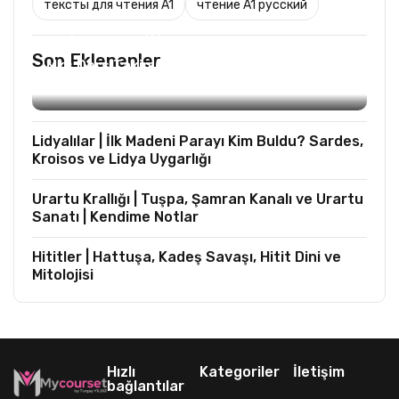
тексты для чтения A1
чтение A1 русский
TURIST REHBERLIĞI
Son Eklenenler
Mks Ders Takip (Turizm ve Mesleki Dersler
Hariç)
Lidyalılar | İlk Madeni Parayı Kim Buldu? Sardes,
Kroisos ve Lidya Uygarlığı
Urartu Krallığı | Tuşpa, Şamran Kanalı ve Urartu
Sanatı | Kendime Notlar
Hititler | Hattuşa, Kadeş Savaşı, Hitit Dini ve
Mitolojisi
Hızlı
Kategoriler
İletişim
bağlantılar