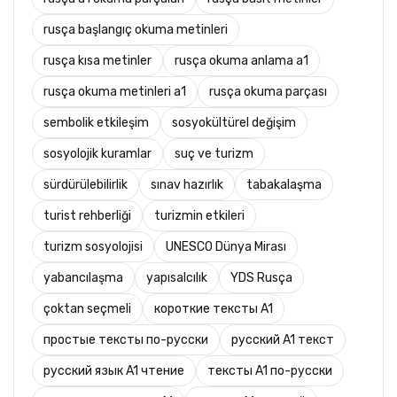
rusça başlangıç okuma metinleri
rusça kısa metinler
rusça okuma anlama a1
rusça okuma metinleri a1
rusça okuma parçası
sembolik etkileşim
sosyokültürel değişim
sosyolojik kuramlar
suç ve turizm
sürdürülebilirlik
sınav hazırlık
tabakalaşma
turist rehberliği
turizmin etkileri
turizm sosyolojisi
UNESCO Dünya Mirası
yabancılaşma
yapısalcılık
YDS Rusça
çoktan seçmeli
короткие тексты A1
простые тексты по-русски
русский A1 текст
русский язык A1 чтение
тексты A1 по-русски