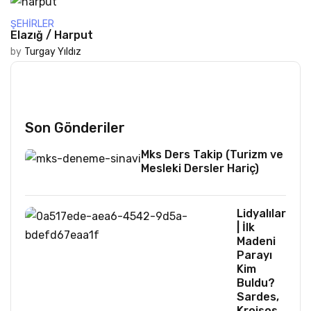
ŞEHIRLER
Elazığ / Harput
by
Turgay Yıldız
Son Gönderiler
Mks Ders Takip (Turizm ve
Mesleki Dersler Hariç)
Lidyalılar
| İlk
Madeni
Parayı
Kim
Buldu?
Sardes,
Kroisos