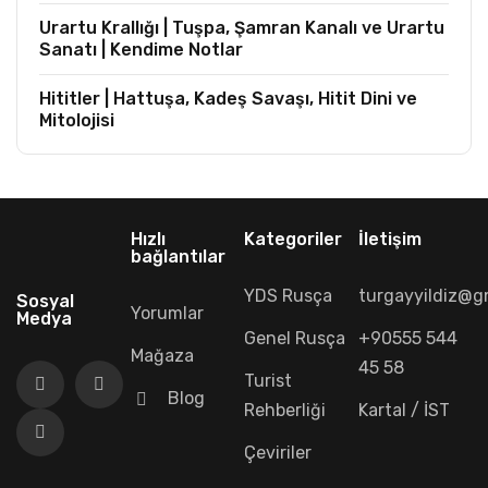
Urartu Krallığı | Tuşpa, Şamran Kanalı ve Urartu
Sanatı | Kendime Notlar
Hititler | Hattuşa, Kadeş Savaşı, Hitit Dini ve
Mitolojisi
Hızlı
Kategoriler
İletişim
bağlantılar
YDS Rusça
turgayyildiz@g
Sosyal
Yorumlar
Medya
Genel Rusça
+90555 544
Mağaza
45 58
Turist
Blog
Rehberliği
Kartal / İST
Çeviriler