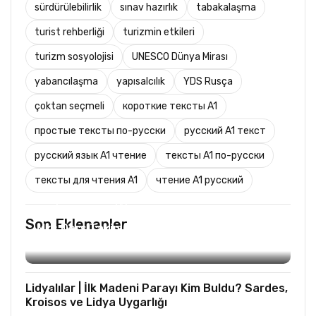
sürdürülebilirlik
sınav hazırlık
tabakalaşma
turist rehberliği
turizmin etkileri
turizm sosyolojisi
UNESCO Dünya Mirası
yabancılaşma
yapısalcılık
YDS Rusça
çoktan seçmeli
короткие тексты A1
простые тексты по-русски
русский A1 текст
русский язык A1 чтение
тексты A1 по-русски
тексты для чтения A1
чтение A1 русский
TURIST REHBERLIĞI
Son Eklenenler
Mks Ders Takip (Turizm ve Mesleki Dersler
Hariç)
Lidyalılar | İlk Madeni Parayı Kim Buldu? Sardes,
Kroisos ve Lidya Uygarlığı