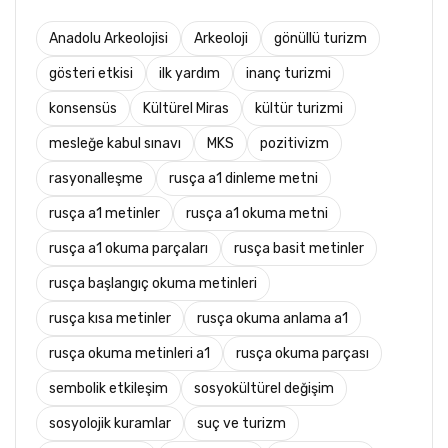
Anadolu Arkeolojisi
Arkeoloji
gönüllü turizm
gösteri etkisi
ilk yardım
inanç turizmi
konsensüs
Kültürel Miras
kültür turizmi
mesleğe kabul sınavı
MKS
pozitivizm
rasyonalleşme
rusça a1 dinleme metni
rusça a1 metinler
rusça a1 okuma metni
rusça a1 okuma parçaları
rusça basit metinler
rusça başlangıç okuma metinleri
rusça kısa metinler
rusça okuma anlama a1
rusça okuma metinleri a1
rusça okuma parçası
sembolik etkileşim
sosyokültürel değişim
sosyolojik kuramlar
suç ve turizm