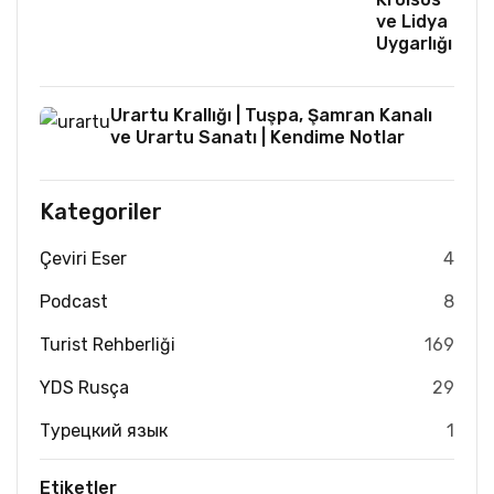
ve Lidya
Uygarlığı
Urartu Krallığı | Tuşpa, Şamran Kanalı
ve Urartu Sanatı | Kendime Notlar
Kategoriler
Çeviri Eser
4
Podcast
8
Turist Rehberliği
169
YDS Rusça
29
Турецкий язык
1
Etiketler