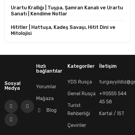
Urartu Krallığı | Tuşpa, Şamran Kanalı ve Urartu
Sanatı | Kendime Notlar
Hititler | Hattuşa, Kadeş Savaşı, Hitit Dini ve
Mitolojisi
Hızlı
Kategoriler
İletişim
bağlantılar
YDS Rusça
turgayyildiz@g
Sosyal
Yorumlar
Medya
Genel Rusça
+90555 544
Mağaza
45 58
Turist
Blog
Rehberliği
Kartal / İST
Çeviriler