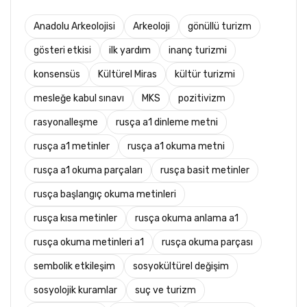
Anadolu Arkeolojisi
Arkeoloji
gönüllü turizm
gösteri etkisi
ilk yardım
inanç turizmi
konsensüs
Kültürel Miras
kültür turizmi
mesleğe kabul sınavı
MKS
pozitivizm
rasyonalleşme
rusça a1 dinleme metni
rusça a1 metinler
rusça a1 okuma metni
rusça a1 okuma parçaları
rusça basit metinler
rusça başlangıç okuma metinleri
rusça kısa metinler
rusça okuma anlama a1
rusça okuma metinleri a1
rusça okuma parçası
sembolik etkileşim
sosyokültürel değişim
sosyolojik kuramlar
suç ve turizm