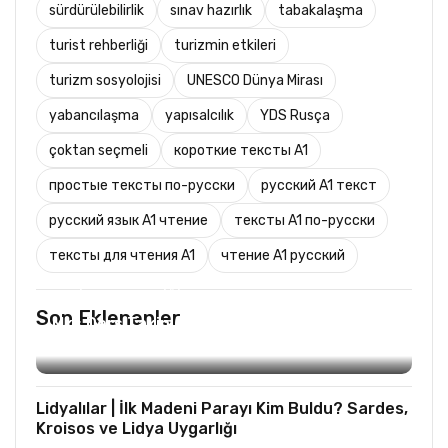
sürdürülebilirlik
sınav hazırlık
tabakalaşma
turist rehberliği
turizmin etkileri
turizm sosyolojisi
UNESCO Dünya Mirası
yabancılaşma
yapısalcılık
YDS Rusça
çoktan seçmeli
короткие тексты A1
простые тексты по-русски
русский A1 текст
русский язык A1 чтение
тексты A1 по-русски
тексты для чтения A1
чтение A1 русский
TURIST REHBERLIĞI
Son Eklenenler
Mks Ders Takip (Turizm ve Mesleki Dersler
Hariç)
Lidyalılar | İlk Madeni Parayı Kim Buldu? Sardes,
Kroisos ve Lidya Uygarlığı