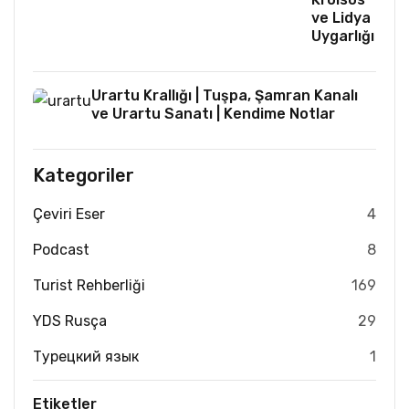
ve Lidya
Uygarlığı
Urartu Krallığı | Tuşpa, Şamran Kanalı
ve Urartu Sanatı | Kendime Notlar
Kategoriler
Çeviri Eser
4
Podcast
8
Turist Rehberliği
169
YDS Rusça
29
Турецкий язык
1
Etiketler