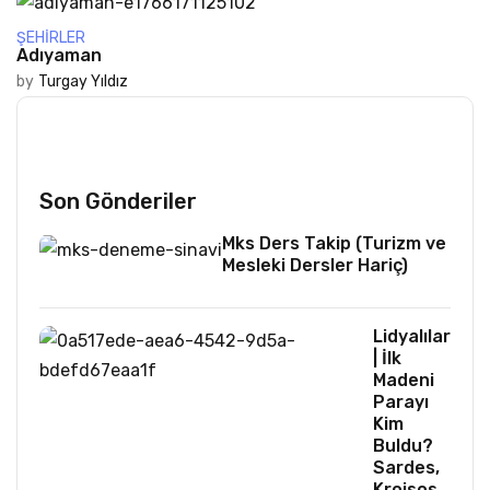
ŞEHIRLER
Adıyaman
by
Turgay Yıldız
Son Gönderiler
Mks Ders Takip (Turizm ve
Mesleki Dersler Hariç)
Lidyalılar
| İlk
Madeni
Parayı
Kim
Buldu?
Sardes,
Kroisos