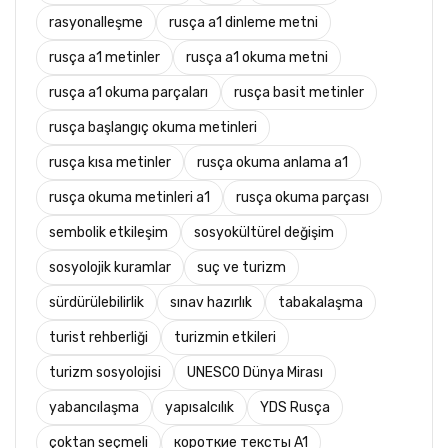
rasyonalleşme
rusça a1 dinleme metni
rusça a1 metinler
rusça a1 okuma metni
rusça a1 okuma parçaları
rusça basit metinler
rusça başlangıç okuma metinleri
rusça kısa metinler
rusça okuma anlama a1
rusça okuma metinleri a1
rusça okuma parçası
sembolik etkileşim
sosyokültürel değişim
sosyolojik kuramlar
suç ve turizm
sürdürülebilirlik
sınav hazırlık
tabakalaşma
turist rehberliği
turizmin etkileri
turizm sosyolojisi
UNESCO Dünya Mirası
yabancılaşma
yapısalcılık
YDS Rusça
çoktan seçmeli
короткие тексты A1