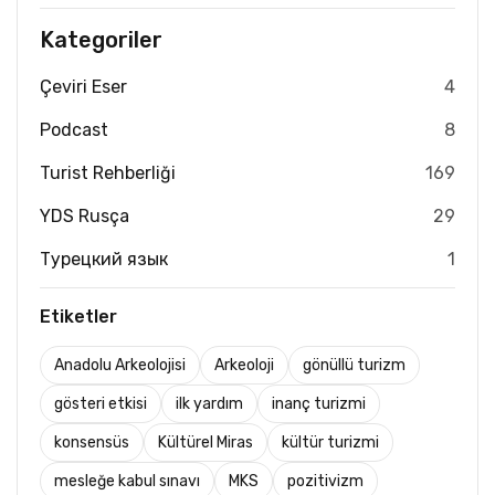
Kategoriler
Çeviri Eser
4
Podcast
8
Turist Rehberliği
169
YDS Rusça
29
Турецкий язык
1
Etiketler
Anadolu Arkeolojisi
Arkeoloji
gönüllü turizm
gösteri etkisi
ilk yardım
inanç turizmi
konsensüs
Kültürel Miras
kültür turizmi
mesleğe kabul sınavı
MKS
pozitivizm