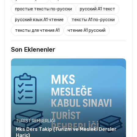
простые тексты по-русски
русский A1 текст
русский язык A1 чтение
тексты A1 по-русски
тексты для чтения A1
чтение A1 русский
Son Eklenenler
TURIST REHBERLIĞI
Mks Ders Takip (Turizm ve Mesleki Dersler
Hariç)