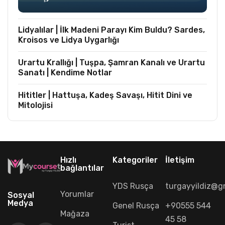
Lidyalılar | İlk Madeni Parayı Kim Buldu? Sardes,
Kroisos ve Lidya Uygarlığı
Urartu Krallığı | Tuşpa, Şamran Kanalı ve Urartu
Sanatı | Kendime Notlar
Hititler | Hattuşa, Kadeş Savaşı, Hitit Dini ve
Mitolojisi
Hızlı
Kategoriler
İletişim
bağlantılar
YDS Rusça
turgayyildiz@g
Yorumlar
Sosyal
Medya
Genel Rusça
+90555 544
Mağaza
45 58