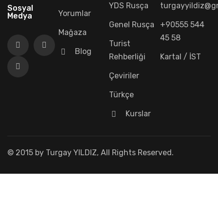
YDS Rusça
turgayyildiz@g
Sosyal
Yorumlar
Medya
Genel Rusça
+90555 544
Mağaza
45 58
Turist
Blog
Rehberliği
Kartal / İST
Çeviriler
Türkçe
Kurslar
© 2015 by Turgay YILDIZ, All Rights Reserved.