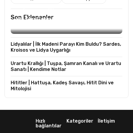
TURIST REHBERLIĞI
Son Eklenenler
Mks Ders Takip (Turizm ve Mesleki Dersler
Hariç)
Lidyalılar | İlk Madeni Parayı Kim Buldu? Sardes,
Kroisos ve Lidya Uygarlığı
Urartu Krallığı | Tuşpa, Şamran Kanalı ve Urartu
Sanatı | Kendime Notlar
Hititler | Hattuşa, Kadeş Savaşı, Hitit Dini ve
Mitolojisi
Hızlı
Kategoriler
İletişim
bağlantılar