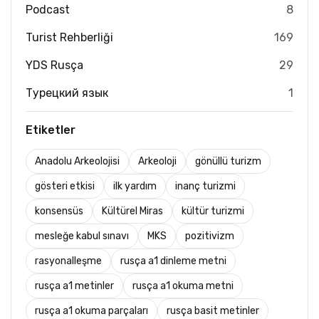
Podcast
8
Turist Rehberliği
169
YDS Rusça
29
Турецкий язык
1
Etiketler
Anadolu Arkeolojisi
Arkeoloji
gönüllü turizm
gösteri etkisi
ilk yardım
inanç turizmi
konsensüs
Kültürel Miras
kültür turizmi
mesleğe kabul sınavı
MKS
pozitivizm
rasyonalleşme
rusça a1 dinleme metni
rusça a1 metinler
rusça a1 okuma metni
rusça a1 okuma parçaları
rusça basit metinler