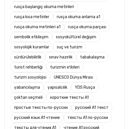
rusça başlangıç okuma metinleri
rusça kısa metinler
rusça okuma anlama a1
rusça okuma metinleri a1
rusça okuma parçası
sembolik etkileşim
sosyokültürel değişim
sosyolojik kuramlar
suç ve turizm
sürdürülebilirlik
sınav hazırlık
tabakalaşma
turist rehberliği
turizmin etkileri
turizm sosyolojisi
UNESCO Dünya Mirası
yabancılaşma
yapısalcılık
YDS Rusça
çoktan seçmeli
короткие тексты A1
простые тексты по-русски
русский A1 текст
русский язык A1 чтение
тексты A1 по-русски
тексты для чтения A1
чтение A1 русский