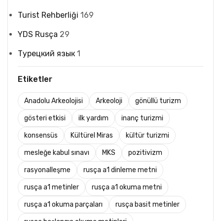
Turist Rehberliği
169
YDS Rusça
29
Турецкий язык
1
Etiketler
Anadolu Arkeolojisi
Arkeoloji
gönüllü turizm
gösteri etkisi
ilk yardım
inanç turizmi
konsensüs
Kültürel Miras
kültür turizmi
mesleğe kabul sınavı
MKS
pozitivizm
rasyonalleşme
rusça a1 dinleme metni
rusça a1 metinler
rusça a1 okuma metni
rusça a1 okuma parçaları
rusça basit metinler