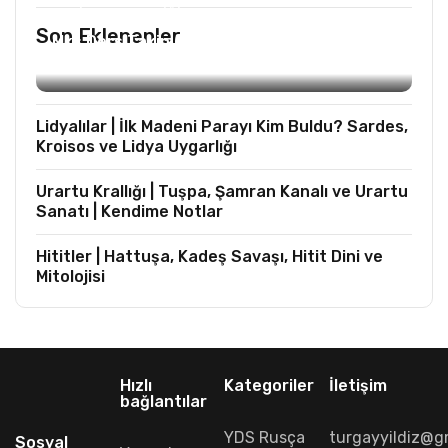
TURIST REHBERLIĞI
Son Eklenenler
Mks Ders Takip (Turizm ve Mesleki Dersler
Hariç)
Lidyalılar | İlk Madeni Parayı Kim Buldu? Sardes,
Kroisos ve Lidya Uygarlığı
Urartu Krallığı | Tuşpa, Şamran Kanalı ve Urartu
Sanatı | Kendime Notlar
Hititler | Hattuşa, Kadeş Savaşı, Hitit Dini ve
Mitolojisi
Hızlı
Kategoriler
İletişim
bağlantılar
YDS Rusça
turgayyildiz@g
Sosyal