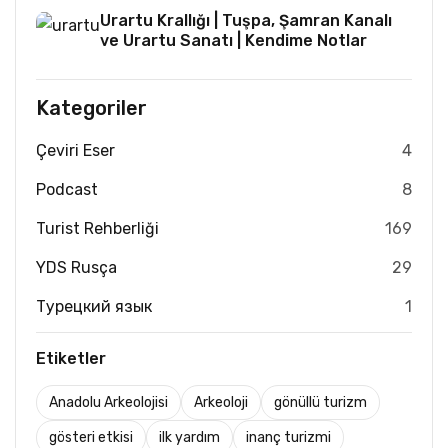
Urartu Krallığı | Tuşpa, Şamran Kanalı
ve Urartu Sanatı | Kendime Notlar
Kategoriler
Çeviri Eser
4
Podcast
8
Turist Rehberliği
169
YDS Rusça
29
Турецкий язык
1
Etiketler
Anadolu Arkeolojisi
Arkeoloji
gönüllü turizm
gösteri etkisi
ilk yardım
inanç turizmi