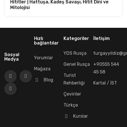
Hititler | Hattuşa, Kadeş Savaşı, Hitit Dini ve
Mitolojisi
Hızlı
Kategoriler
İletişim
bağlantılar
YDS Rusça
turgayyildiz@g
Sosyal
Yorumlar
Medya
Genel Rusça
+90555 544
Mağaza
45 58
Turist
Blog
Rehberliği
Kartal / İST
Çeviriler
Türkçe
Kurslar