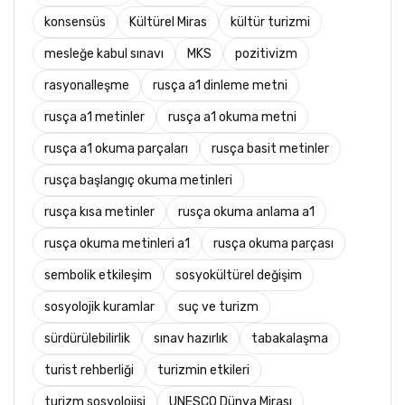
konsensüs
Kültürel Miras
kültür turizmi
mesleğe kabul sınavı
MKS
pozitivizm
rasyonalleşme
rusça a1 dinleme metni
rusça a1 metinler
rusça a1 okuma metni
rusça a1 okuma parçaları
rusça basit metinler
rusça başlangıç okuma metinleri
rusça kısa metinler
rusça okuma anlama a1
rusça okuma metinleri a1
rusça okuma parçası
sembolik etkileşim
sosyokültürel değişim
sosyolojik kuramlar
suç ve turizm
sürdürülebilirlik
sınav hazırlık
tabakalaşma
turist rehberliği
turizmin etkileri
turizm sosyolojisi
UNESCO Dünya Mirası