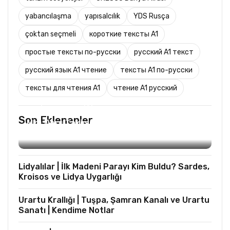
yabancılaşma
yapısalcılık
YDS Rusça
çoktan seçmeli
короткие тексты A1
простые тексты по-русски
русский A1 текст
русский язык A1 чтение
тексты A1 по-русски
тексты для чтения A1
чтение A1 русский
TURIST REHBERLIĞI
Son Eklenenler
Mks Ders Takip (Turizm ve Mesleki Dersler
Hariç)
Lidyalılar | İlk Madeni Parayı Kim Buldu? Sardes,
Kroisos ve Lidya Uygarlığı
Urartu Krallığı | Tuşpa, Şamran Kanalı ve Urartu
Sanatı | Kendime Notlar