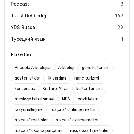
Podcast
8
Turist Rehberliği
169
YDS Rusça
29
Турецкий язык
1
Etiketler
Anadolu Arkeolojisi
Arkeoloji
gönüllü turizm
gösteri etkisi
ilk yardım
inanç turizmi
konsensüs
Kültürel Miras
kültür turizmi
mesleğe kabul sınavı
MKS
pozitivizm
rasyonalleşme
rusça a1 dinleme metni
rusça a1 metinler
rusça a1 okuma metni
rusça a1 okuma parçaları
rusça basit metinler