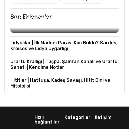
TURIST REHBERLIĞI
Son Eklenenler
Mks Ders Takip (Turizm ve Mesleki Dersler
Hariç)
Lidyalılar | İlk Madeni Parayı Kim Buldu? Sardes,
Kroisos ve Lidya Uygarlığı
Urartu Krallığı | Tuşpa, Şamran Kanalı ve Urartu
Sanatı | Kendime Notlar
Hititler | Hattuşa, Kadeş Savaşı, Hitit Dini ve
Mitolojisi
Hızlı
Kategoriler
İletişim
bağlantılar