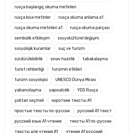
rusça başlangıç okuma metinleri
rusça kısa metinler
rusça okuma anlama a1
rusça okuma metinleri a1
rusça okuma parçası
sembolik etkileşim
sosyokültürel değişim
sosyolojik kuramlar
suç ve turizm
sürdürülebilirlik
sınav hazırlık
tabakalaşma
turist rehberliği
turizmin etkileri
turizm sosyolojisi
UNESCO Dünya Mirası
yabancılaşma
yapısalcılık
YDS Rusça
çoktan seçmeli
короткие тексты A1
простые тексты по-русски
русский A1 текст
русский язык A1 чтение
тексты A1 по-русски
тексты для чтения A1
чтение A1 русский