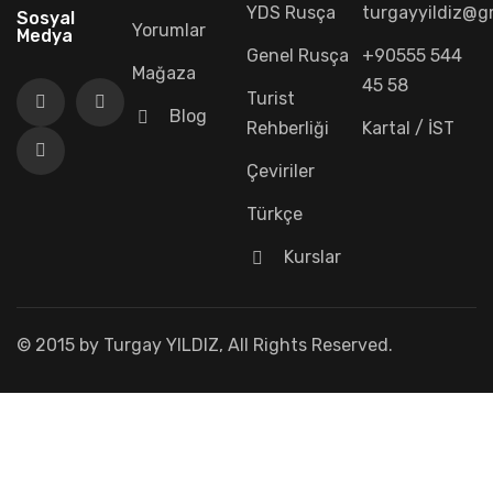
YDS Rusça
turgayyildiz@g
Sosyal
Yorumlar
Medya
Genel Rusça
+90555 544
Mağaza
45 58
Turist
Blog
Rehberliği
Kartal / İST
Çeviriler
Türkçe
Kurslar
© 2015 by Turgay YILDIZ, All Rights Reserved.