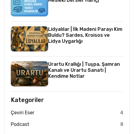
Mesleki Dersler Hariç)
Lidyalılar | İlk Madeni Parayı Kim
Buldu? Sardes, Kroisos ve
Lidya Uygarlığı
Urartu Krallığı | Tuşpa, Şamran
Kanalı ve Urartu Sanatı |
Kendime Notlar
Kategoriler
Çeviri Eser
4
Podcast
8