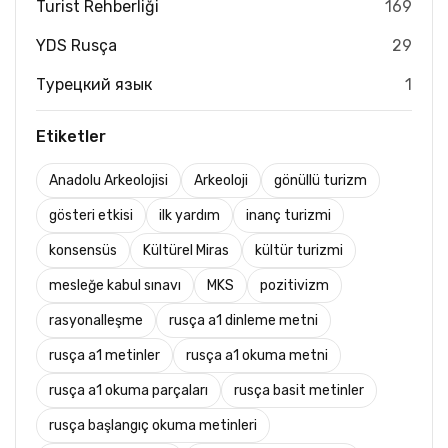
Turist Rehberliği
169
YDS Rusça
29
Турецкий язык
1
Etiketler
Anadolu Arkeolojisi
Arkeoloji
gönüllü turizm
gösteri etkisi
ilk yardım
inanç turizmi
konsensüs
Kültürel Miras
kültür turizmi
mesleğe kabul sınavı
MKS
pozitivizm
rasyonalleşme
rusça a1 dinleme metni
rusça a1 metinler
rusça a1 okuma metni
rusça a1 okuma parçaları
rusça basit metinler
rusça başlangıç okuma metinleri