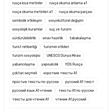
rusça kısa metinler
rusça okuma anlama a1
rusça okuma metinleri a1
rusça okuma parçası
sembolik etkileşim
sosyokültürel değişim
sosyolojik kuramlar
suç ve turizm
sürdürülebilirlik
sınav hazırlık
tabakalaşma
turist rehberliği
turizmin etkileri
turizm sosyolojisi
UNESCO Dünya Mirası
yabancılaşma
yapısalcılık
YDS Rusça
çoktan seçmeli
короткие тексты A1
простые тексты по-русски
русский A1 текст
русский язык A1 чтение
тексты A1 по-русски
тексты для чтения A1
чтение A1 русский