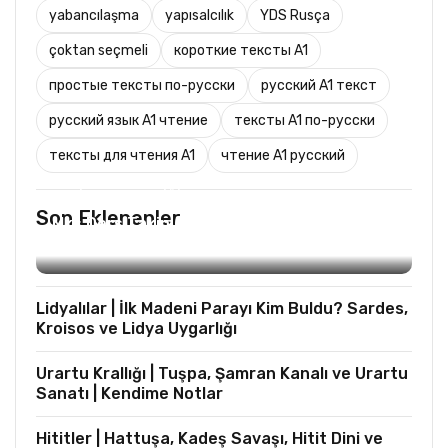
yabancılaşma
yapısalcılık
YDS Rusça
çoktan seçmeli
короткие тексты A1
простые тексты по-русски
русский A1 текст
русский язык A1 чтение
тексты A1 по-русски
тексты для чтения A1
чтение A1 русский
TURIST REHBERLIĞI
Son Eklenenler
Mks Ders Takip (Turizm ve Mesleki Dersler
Hariç)
Lidyalılar | İlk Madeni Parayı Kim Buldu? Sardes,
Kroisos ve Lidya Uygarlığı
Urartu Krallığı | Tuşpa, Şamran Kanalı ve Urartu
Sanatı | Kendime Notlar
Hititler | Hattuşa, Kadeş Savaşı, Hitit Dini ve