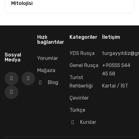
Mitolojisi
Hızlı
Kategoriler
İletişim
bağlantılar
YDS Rusça
turgayyildiz@g
Sosyal
Yorumlar
Medya
Genel Rusça
+90555 544
Mağaza
45 58
Turist
Blog
Rehberliği
Kartal / İST
Çeviriler
Türkçe
Kurslar