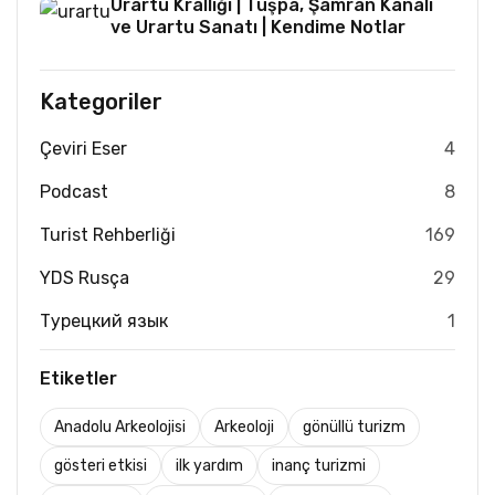
Urartu Krallığı | Tuşpa, Şamran Kanalı
ve Urartu Sanatı | Kendime Notlar
Kategoriler
Çeviri Eser
4
Podcast
8
Turist Rehberliği
169
YDS Rusça
29
Турецкий язык
1
Etiketler
Anadolu Arkeolojisi
Arkeoloji
gönüllü turizm
gösteri etkisi
ilk yardım
inanç turizmi