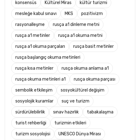
konsensüs
Kültürel Miras
kültür turizmi
mesleğe kabul sınavı
MKS
pozitivizm
rasyonalleşme
rusça a1 dinleme metni
rusça a1 metinler
rusça a1 okuma metni
rusça a1 okuma parçaları
rusça basit metinler
rusça başlangıç okuma metinleri
rusça kısa metinler
rusça okuma anlama a1
rusça okuma metinleri a1
rusça okuma parçası
sembolik etkileşim
sosyokültürel değişim
sosyolojik kuramlar
suç ve turizm
sürdürülebilirlik
sınav hazırlık
tabakalaşma
turist rehberliği
turizmin etkileri
turizm sosyolojisi
UNESCO Dünya Mirası