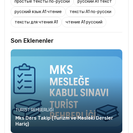
простые тексты по-русски
русский A1 текст
русский язык A1 чтение
тексты A1 по-русски
тексты для чтения A1
чтение A1 русский
Son Eklenenler
TURIST REHBERLIĞI
Mks Ders Takip (Turizm ve Mesleki Dersler
Hariç)