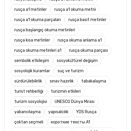
rusça a1 metinler
rusça a1 okuma metni
rusça a1 okuma parçaları
rusça basit metinler
rusça başlangıç okuma metinleri
rusça kısa metinler
rusça okuma anlama a1
rusça okuma metinleri a1
rusça okuma parçası
sembolik etkileşim
sosyokültürel değişim
sosyolojik kuramlar
suç ve turizm
sürdürülebilirlik
sınav hazırlık
tabakalaşma
turist rehberliği
turizmin etkileri
turizm sosyolojisi
UNESCO Dünya Mirası
yabancılaşma
yapısalcılık
YDS Rusça
çoktan seçmeli
короткие тексты A1