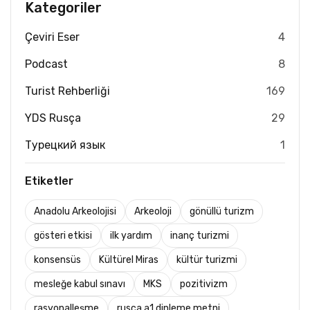
Kategoriler
Çeviri Eser
4
Podcast
8
Turist Rehberliği
169
YDS Rusça
29
Турецкий язык
1
Etiketler
Anadolu Arkeolojisi
Arkeoloji
gönüllü turizm
gösteri etkisi
ilk yardım
inanç turizmi
konsensüs
Kültürel Miras
kültür turizmi
mesleğe kabul sınavı
MKS
pozitivizm
rasyonalleşme
rusça a1 dinleme metni