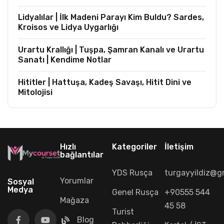
Lidyalılar | İlk Madeni Parayı Kim Buldu? Sardes,
Kroisos ve Lidya Uygarlığı
Urartu Krallığı | Tuşpa, Şamran Kanalı ve Urartu
Sanatı | Kendime Notlar
Hititler | Hattuşa, Kadeş Savaşı, Hitit Dini ve
Mitolojisi
Hızlı
Kategoriler
İletişim
bağlantılar
YDS Rusça
turgayyildiz@g
Yorumlar
Sosyal
Medya
Genel Rusça
+90555 544
Mağaza
45 58
Turist
Blog