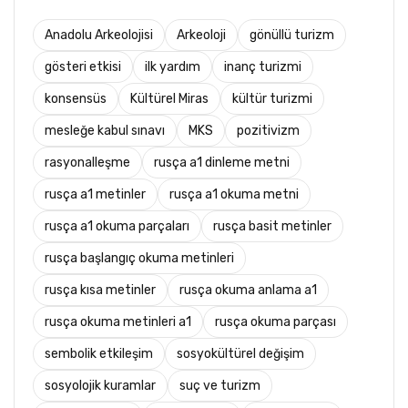
Anadolu Arkeolojisi
Arkeoloji
gönüllü turizm
gösteri etkisi
ilk yardım
inanç turizmi
konsensüs
Kültürel Miras
kültür turizmi
mesleğe kabul sınavı
MKS
pozitivizm
rasyonalleşme
rusça a1 dinleme metni
rusça a1 metinler
rusça a1 okuma metni
rusça a1 okuma parçaları
rusça basit metinler
rusça başlangıç okuma metinleri
rusça kısa metinler
rusça okuma anlama a1
rusça okuma metinleri a1
rusça okuma parçası
sembolik etkileşim
sosyokültürel değişim
sosyolojik kuramlar
suç ve turizm