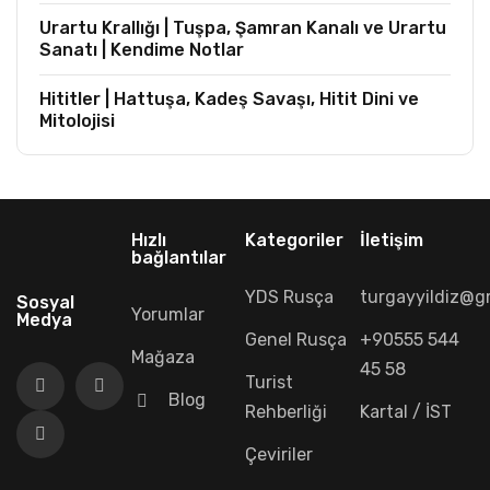
Urartu Krallığı | Tuşpa, Şamran Kanalı ve Urartu
Sanatı | Kendime Notlar
Hititler | Hattuşa, Kadeş Savaşı, Hitit Dini ve
Mitolojisi
Hızlı
Kategoriler
İletişim
bağlantılar
YDS Rusça
turgayyildiz@g
Sosyal
Yorumlar
Medya
Genel Rusça
+90555 544
Mağaza
45 58
Turist
Blog
Rehberliği
Kartal / İST
Çeviriler