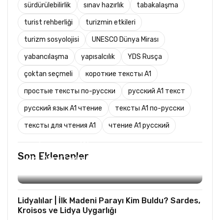
sürdürülebilirlik
sınav hazırlık
tabakalaşma
turist rehberliği
turizmin etkileri
turizm sosyolojisi
UNESCO Dünya Mirası
yabancılaşma
yapısalcılık
YDS Rusça
çoktan seçmeli
короткие тексты A1
простые тексты по-русски
русский A1 текст
русский язык A1 чтение
тексты A1 по-русски
тексты для чтения A1
чтение A1 русский
TURIST REHBERLIĞI
Son Eklenenler
Mks Ders Takip (Turizm ve Mesleki Dersler
Hariç)
Lidyalılar | İlk Madeni Parayı Kim Buldu? Sardes,
Kroisos ve Lidya Uygarlığı