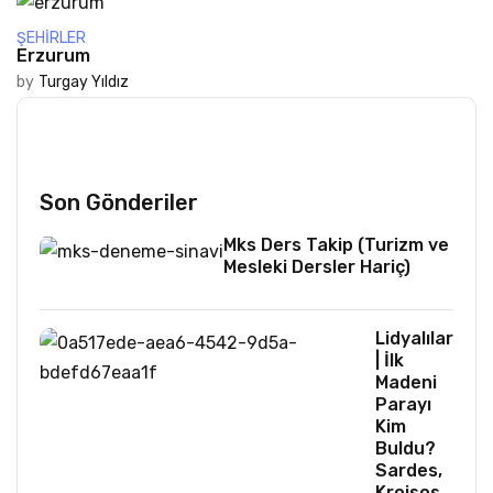
ŞEHIRLER
Erzurum
by
Turgay Yıldız
Son Gönderiler
Mks Ders Takip (Turizm ve
Mesleki Dersler Hariç)
Lidyalılar
| İlk
Madeni
Parayı
Kim
Buldu?
Sardes,
Kroisos