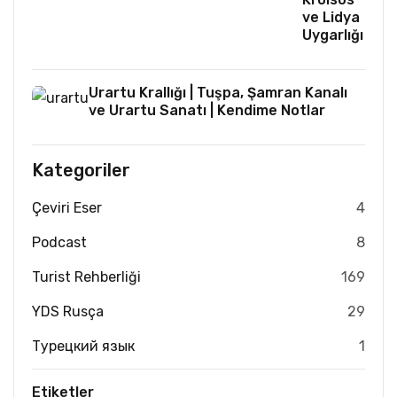
ve Lidya
Uygarlığı
Urartu Krallığı | Tuşpa, Şamran Kanalı
ve Urartu Sanatı | Kendime Notlar
Kategoriler
Çeviri Eser
4
Podcast
8
Turist Rehberliği
169
YDS Rusça
29
Турецкий язык
1
Etiketler