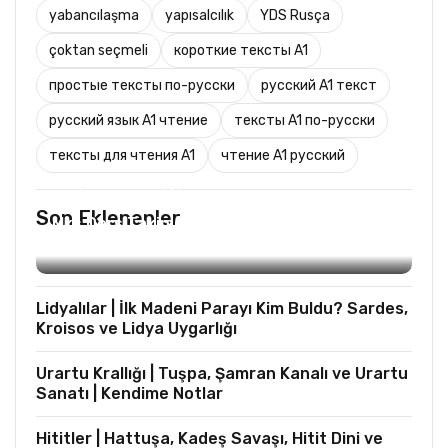
yabancılaşma
yapısalcılık
YDS Rusça
çoktan seçmeli
короткие тексты A1
простые тексты по-русски
русский A1 текст
русский язык A1 чтение
тексты A1 по-русски
тексты для чтения A1
чтение A1 русский
TURIST REHBERLIĞI
Son Eklenenler
Mks Ders Takip (Turizm ve Mesleki Dersler
Hariç)
Lidyalılar | İlk Madeni Parayı Kim Buldu? Sardes,
Kroisos ve Lidya Uygarlığı
Urartu Krallığı | Tuşpa, Şamran Kanalı ve Urartu
Sanatı | Kendime Notlar
Hititler | Hattuşa, Kadeş Savaşı, Hitit Dini ve