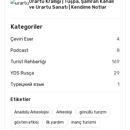
Urartu Krallığı | Tuşpa, Şamran Kanalı
ve Urartu Sanatı | Kendime Notlar
Kategoriler
Çeviri Eser
4
Podcast
8
Turist Rehberliği
169
YDS Rusça
29
Турецкий язык
1
Etiketler
Anadolu Arkeolojisi
Arkeoloji
gönüllü turizm
gösteri etkisi
ilk yardım
inanç turizmi