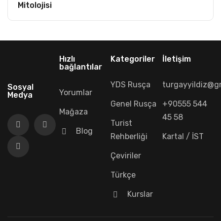
Mitolojisi
Hızlı
Kategoriler
İletişim
bağlantılar
YDS Rusça
turgayyildiz@g
Sosyal
Yorumlar
Medya
Genel Rusça
+90555 544
Mağaza
45 58
Turist
Blog
Rehberliği
Kartal / İST
Çeviriler
Türkçe
Kurslar