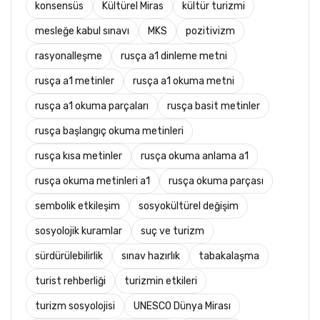
konsensüs
Kültürel Miras
kültür turizmi
mesleğe kabul sınavı
MKS
pozitivizm
rasyonalleşme
rusça a1 dinleme metni
rusça a1 metinler
rusça a1 okuma metni
rusça a1 okuma parçaları
rusça basit metinler
rusça başlangıç okuma metinleri
rusça kısa metinler
rusça okuma anlama a1
rusça okuma metinleri a1
rusça okuma parçası
sembolik etkileşim
sosyokültürel değişim
sosyolojik kuramlar
suç ve turizm
sürdürülebilirlik
sınav hazırlık
tabakalaşma
turist rehberliği
turizmin etkileri
turizm sosyolojisi
UNESCO Dünya Mirası