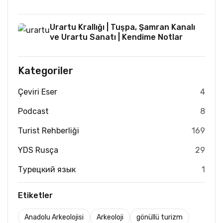
Urartu Krallığı | Tuşpa, Şamran Kanalı
ve Urartu Sanatı | Kendime Notlar
Kategoriler
Çeviri Eser
4
Podcast
8
Turist Rehberliği
169
YDS Rusça
29
Турецкий язык
1
Etiketler
Anadolu Arkeolojisi
Arkeoloji
gönüllü turizm