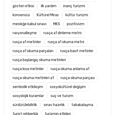
gösteri etkisi
ilk yardım
inanç turizmi
konsensüs
Kültürel Miras
kültür turizmi
mesleğe kabul sınavı
MKS
pozitivizm
rasyonalleşme
rusça a1 dinleme metni
rusça a1 metinler
rusça a1 okuma metni
rusça a1 okuma parçaları
rusça basit metinler
rusça başlangıç okuma metinleri
rusça kısa metinler
rusça okuma anlama a1
rusça okuma metinleri a1
rusça okuma parçası
sembolik etkileşim
sosyokültürel değişim
sosyolojik kuramlar
suç ve turizm
sürdürülebilirlik
sınav hazırlık
tabakalaşma
turist rehberliği
turizmin etkileri