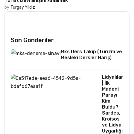
Turist Davranışını Anlamak
by
Turgay Yıldız
Son Gönderiler
Mks Ders Takip (Turizm ve
Mesleki Dersler Hariç)
Lidyalılar
| İlk
Madeni
Parayı
Kim
Buldu?
Sardes,
Kroisos
ve Lidya
Uygarlığı