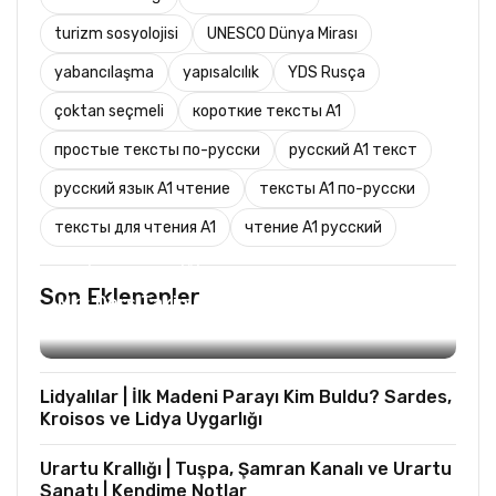
turizm sosyolojisi
UNESCO Dünya Mirası
yabancılaşma
yapısalcılık
YDS Rusça
çoktan seçmeli
короткие тексты A1
простые тексты по-русски
русский A1 текст
русский язык A1 чтение
тексты A1 по-русски
тексты для чтения A1
чтение A1 русский
TURIST REHBERLIĞI
Son Eklenenler
Mks Ders Takip (Turizm ve Mesleki Dersler
Hariç)
Lidyalılar | İlk Madeni Parayı Kim Buldu? Sardes,
Kroisos ve Lidya Uygarlığı
Urartu Krallığı | Tuşpa, Şamran Kanalı ve Urartu
Sanatı | Kendime Notlar