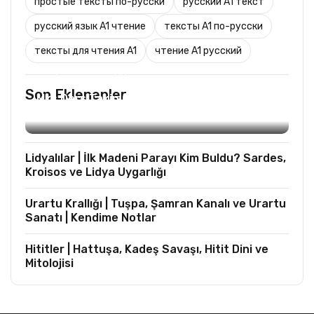
простые тексты по-русски
русский A1 текст
русский язык A1 чтение
тексты A1 по-русски
тексты для чтения A1
чтение A1 русский
TURIST REHBERLIĞI
Son Eklenenler
Mks Ders Takip (Turizm ve Mesleki Dersler
Hariç)
Lidyalılar | İlk Madeni Parayı Kim Buldu? Sardes,
Kroisos ve Lidya Uygarlığı
Urartu Krallığı | Tuşpa, Şamran Kanalı ve Urartu
Sanatı | Kendime Notlar
Hititler | Hattuşa, Kadeş Savaşı, Hitit Dini ve
Mitolojisi