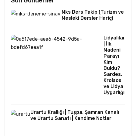
Son Gönderiler
Mks Ders Takip (Turizm ve
Mesleki Dersler Hariç)
Lidyalılar
| İlk
Madeni
Parayı
Kim
Buldu?
Sardes,
Kroisos
ve Lidya
Uygarlığı
Urartu Krallığı | Tuşpa, Şamran Kanalı
ve Urartu Sanatı | Kendime Notlar