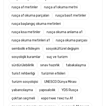
rusça a1 metinler
rusça a1 okuma metni
rusça a1 okuma parçaları
rusça basit metinler
rusça başlangıç okuma metinleri
rusça kısa metinler
rusça okuma anlama a1
rusça okuma metinleri a1
rusça okuma parçası
sembolik etkileşim
sosyokültürel değişim
sosyolojik kuramlar
suç ve turizm
sürdürülebilirlik
sınav hazırlık
tabakalaşma
turist rehberliği
turizmin etkileri
turizm sosyolojisi
UNESCO Dünya Mirası
yabancılaşma
yapısalcılık
YDS Rusça
çoktan seçmeli
короткие тексты A1