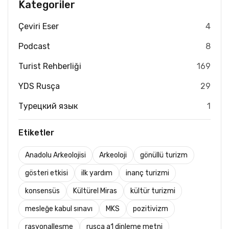
Kategoriler
Çeviri Eser
4
Podcast
8
Turist Rehberliği
169
YDS Rusça
29
Турецкий язык
1
Etiketler
Anadolu Arkeolojisi
Arkeoloji
gönüllü turizm
gösteri etkisi
ilk yardım
inanç turizmi
konsensüs
Kültürel Miras
kültür turizmi
mesleğe kabul sınavı
MKS
pozitivizm
rasyonalleşme
rusça a1 dinleme metni