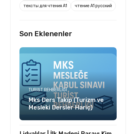
тексты для чтения A1
чтение A1 русский
Son Eklenenler
TURIST REHBERLIĞI
Mks Ders Takip (Turizm ve
Mesleki Dersler Hariç)
Lidyalılar | İlk Madeni Parayı Kim