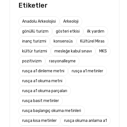
Etiketler
Anadolu Arkeolojisi
Arkeoloji
gönüllü turizm
gösteri etkisi
ilk yardım
inanç turizmi
konsensüs
Kültürel Miras
kültür turizmi
mesleğe kabul sınavı
MKS
pozitivizm
rasyonalleşme
rusça a1 dinleme metni
rusça a1 metinler
rusça a1 okuma metni
rusça a1 okuma parçaları
rusça basit metinler
rusça başlangıç okuma metinleri
rusça kısa metinler
rusça okuma anlama a1