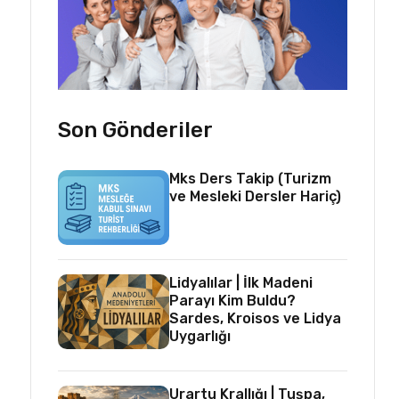
Son Gönderiler
Mks Ders Takip (Turizm
ve Mesleki Dersler Hariç)
Lidyalılar | İlk Madeni
Parayı Kim Buldu?
Sardes, Kroisos ve Lidya
Uygarlığı
Urartu Krallığı | Tuşpa,