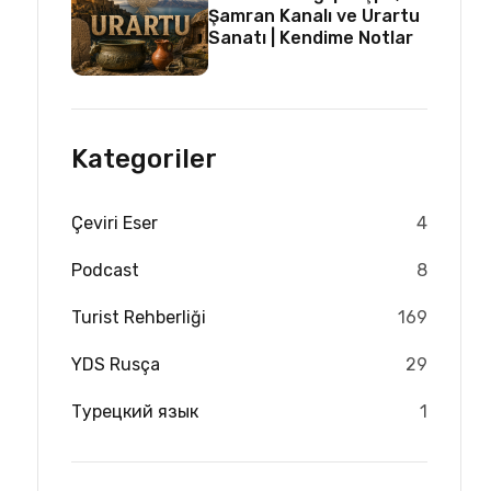
Şamran Kanalı ve Urartu
Sanatı | Kendime Notlar
Kategoriler
Çeviri Eser
4
Podcast
8
Turist Rehberliği
169
YDS Rusça
29
Турецкий язык
1