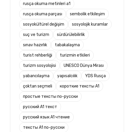
rusça okuma metinleri a1
rusça okuma parçası
sembolik etkileşim
sosyokültürel değişim
sosyolojik kuramlar
suç ve turizm
sürdürülebilirlik
sınav hazırlık
tabakalaşma
turist rehberliği
turizmin etkileri
turizm sosyolojisi
UNESCO Dünya Mirası
yabancılaşma
yapısalcılık
YDS Rusça
çoktan seçmeli
короткие тексты A1
простые тексты по-русски
русский A1 текст
русский язык A1 чтение
тексты A1 по-русски