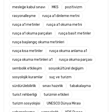
mesleğe kabul sınavı
MKS
pozitivizm
rasyonalleşme
rusça a1 dinleme metni
rusça a1 metinler
rusça a1 okuma metni
rusça a1 okuma parçaları
rusça basit metinler
rusça başlangıç okuma metinleri
rusça kısa metinler
rusça okuma anlama a1
rusça okuma metinleri a1
rusça okuma parçası
sembolik etkileşim
sosyokültürel değişim
sosyolojik kuramlar
suç ve turizm
sürdürülebilirlik
sınav hazırlık
tabakalaşma
turist rehberliği
turizmin etkileri
turizm sosyolojisi
UNESCO Dünya Mirası