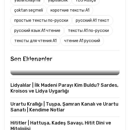
yabancılaşma
yapısalcılık
YDS Rusça
çoktan seçmeli
короткие тексты A1
простые тексты по-русски
русский A1 текст
русский язык A1 чтение
тексты A1 по-русски
тексты для чтения A1
чтение A1 русский
TURIST REHBERLIĞI
Son Eklenenler
Mks Ders Takip (Turizm ve Mesleki Dersler
Hariç)
Lidyalılar | İlk Madeni Parayı Kim Buldu? Sardes,
Kroisos ve Lidya Uygarlığı
Urartu Krallığı | Tuşpa, Şamran Kanalı ve Urartu
Sanatı | Kendime Notlar
Hititler | Hattuşa, Kadeş Savaşı, Hitit Dini ve
Mitolojisi