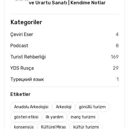
ve Urartu Sanatı | Kendime Notlar
Kategoriler
Çeviri Eser
4
Podcast
8
Turist Rehberliği
169
YDS Rusça
29
Турецкий язык
1
Etiketler
Anadolu Arkeolojisi
Arkeoloji
gönüllü turizm
gösteri etkisi
ilk yardım
inanç turizmi
konsensüs
Kültürel Miras
kültür turizmi