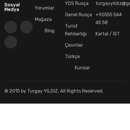
YDS Rusça
turgayyildiz@g
Sosyal
Yorumlar
Medya
Genel Rusça
+90555 544
Mağaza
45 58
Turist
Blog
Rehberliği
Kartal / İST
Çeviriler
Türkçe
Kurslar
© 2015 by Turgay YILDIZ, All Rights Reserved.