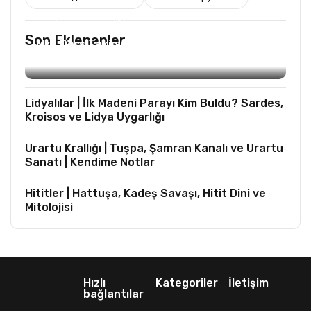
TURIST REHBERLIĞI
Son Eklenenler
Mks Ders Takip (Turizm ve Mesleki Dersler
Hariç)
Lidyalılar | İlk Madeni Parayı Kim Buldu? Sardes,
Kroisos ve Lidya Uygarlığı
Urartu Krallığı | Tuşpa, Şamran Kanalı ve Urartu
Sanatı | Kendime Notlar
Hititler | Hattuşa, Kadeş Savaşı, Hitit Dini ve
Mitolojisi
Hızlı
Kategoriler
İletişim
bağlantılar