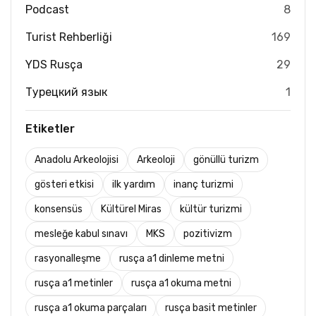
Podcast
8
Turist Rehberliği
169
YDS Rusça
29
Турецкий язык
1
Etiketler
Anadolu Arkeolojisi
Arkeoloji
gönüllü turizm
gösteri etkisi
ilk yardım
inanç turizmi
konsensüs
Kültürel Miras
kültür turizmi
mesleğe kabul sınavı
MKS
pozitivizm
rasyonalleşme
rusça a1 dinleme metni
rusça a1 metinler
rusça a1 okuma metni
rusça a1 okuma parçaları
rusça basit metinler