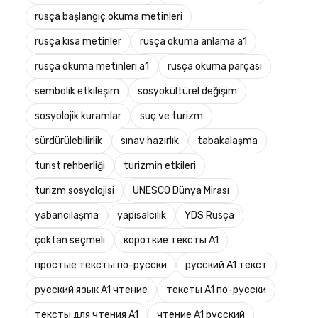
rusça başlangıç okuma metinleri
rusça kısa metinler
rusça okuma anlama a1
rusça okuma metinleri a1
rusça okuma parçası
sembolik etkileşim
sosyokültürel değişim
sosyolojik kuramlar
suç ve turizm
sürdürülebilirlik
sınav hazırlık
tabakalaşma
turist rehberliği
turizmin etkileri
turizm sosyolojisi
UNESCO Dünya Mirası
yabancılaşma
yapısalcılık
YDS Rusça
çoktan seçmeli
короткие тексты A1
простые тексты по-русски
русский A1 текст
русский язык A1 чтение
тексты A1 по-русски
тексты для чтения A1
чтение A1 русский