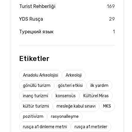
Turist Rehberliği
169
YDS Rusça
29
Турецкий язык
1
Etiketler
Anadolu Arkeolojisi
Arkeoloji
gönüllü turizm
gösteri etkisi
ilk yardım
inanç turizmi
konsensüs
Kültürel Miras
kültür turizmi
mesleğe kabul sınavı
MKS
pozitivizm
rasyonalleşme
rusça a1 dinleme metni
rusça a1 metinler