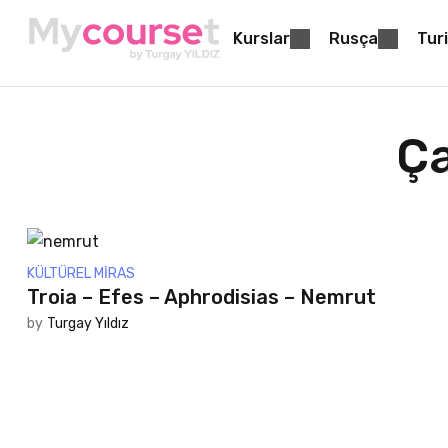
Kurslar
Rusça
Turi
Ça
KÜLTÜREL MIRAS
Troia – Efes – Aphrodisias – Nemrut
by
Turgay Yıldız