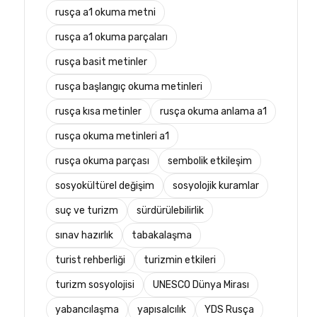
rusça a1 okuma metni
rusça a1 okuma parçaları
rusça basit metinler
rusça başlangıç okuma metinleri
rusça kısa metinler
rusça okuma anlama a1
rusça okuma metinleri a1
rusça okuma parçası
sembolik etkileşim
sosyokültürel değişim
sosyolojik kuramlar
suç ve turizm
sürdürülebilirlik
sınav hazırlık
tabakalaşma
turist rehberliği
turizmin etkileri
turizm sosyolojisi
UNESCO Dünya Mirası
yabancılaşma
yapısalcılık
YDS Rusça