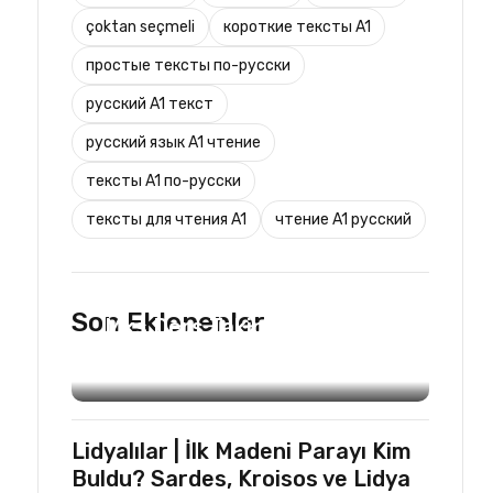
çoktan seçmeli
короткие тексты A1
простые тексты по-русски
русский A1 текст
русский язык A1 чтение
тексты A1 по-русски
тексты для чтения A1
чтение A1 русский
TURIST REHBERLIĞI
Son Eklenenler
Mks Ders Takip (Turizm ve
Mesleki Dersler Hariç)
Lidyalılar | İlk Madeni Parayı Kim
Buldu? Sardes, Kroisos ve Lidya