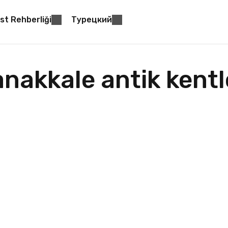
st Rehberliği
Турецкий
nakkale antik kentl