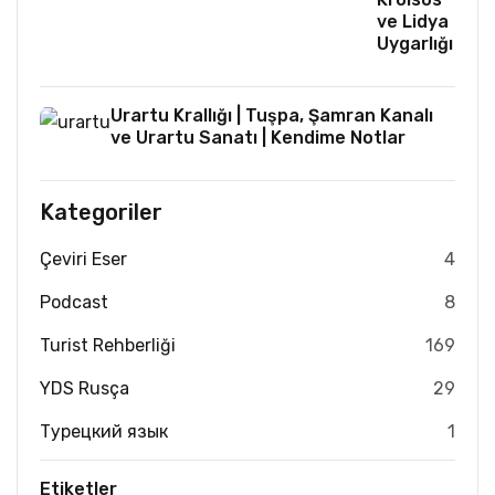
ve Lidya
Uygarlığı
Urartu Krallığı | Tuşpa, Şamran Kanalı
ve Urartu Sanatı | Kendime Notlar
Kategoriler
Çeviri Eser
4
Podcast
8
Turist Rehberliği
169
YDS Rusça
29
Турецкий язык
1
Etiketler