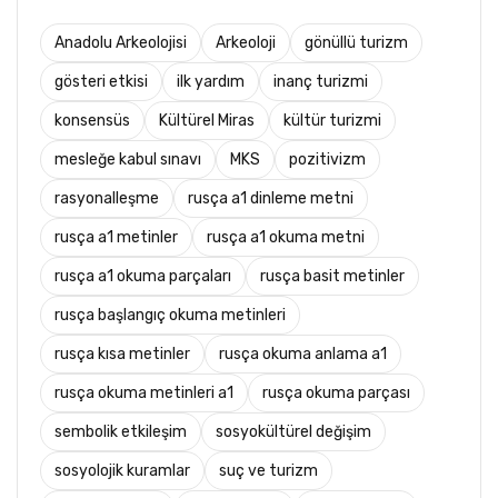
Anadolu Arkeolojisi
Arkeoloji
gönüllü turizm
gösteri etkisi
ilk yardım
inanç turizmi
konsensüs
Kültürel Miras
kültür turizmi
mesleğe kabul sınavı
MKS
pozitivizm
rasyonalleşme
rusça a1 dinleme metni
rusça a1 metinler
rusça a1 okuma metni
rusça a1 okuma parçaları
rusça basit metinler
rusça başlangıç okuma metinleri
rusça kısa metinler
rusça okuma anlama a1
rusça okuma metinleri a1
rusça okuma parçası
sembolik etkileşim
sosyokültürel değişim
sosyolojik kuramlar
suç ve turizm