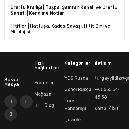
Urartu Krallığı | Tuşpa, Şamran Kanalı ve Urartu
Sanatı | Kendime Notlar
Hititler | Hattuşa, Kadeş Savaşı, Hitit Dini ve
Mitolojisi
Hızlı
Kategoriler
İletişim
bağlantılar
YDS Rusça
turgayyildiz@g
Sosyal
Yorumlar
Medya
Genel Rusça
+90555 544
Mağaza
45 58
Turist
Blog
Rehberliği
Kartal / İST
Çeviriler