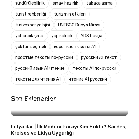
sürdürülebilirlik
sınav hazırlık
tabakalaşma
turist rehberliği
turizmin etkileri
turizm sosyolojisi
UNESCO Dünya Mirası
yabancılaşma
yapısalcılık
YDS Rusça
çoktan seçmeli
короткие тексты A1
простые тексты по-русски
русский A1 текст
русский язык A1 чтение
тексты A1 по-русски
тексты для чтения A1
чтение A1 русский
TURIST REHBERLIĞI
Son Eklenenler
Mks Ders Takip (Turizm ve Mesleki Dersler
Hariç)
Lidyalılar | İlk Madeni Parayı Kim Buldu? Sardes,
Kroisos ve Lidya Uygarlığı