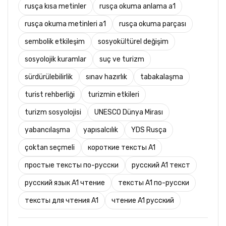
rusça kısa metinler
rusça okuma anlama a1
rusça okuma metinleri a1
rusça okuma parçası
sembolik etkileşim
sosyokültürel değişim
sosyolojik kuramlar
suç ve turizm
sürdürülebilirlik
sınav hazırlık
tabakalaşma
turist rehberliği
turizmin etkileri
turizm sosyolojisi
UNESCO Dünya Mirası
yabancılaşma
yapısalcılık
YDS Rusça
çoktan seçmeli
короткие тексты A1
простые тексты по-русски
русский A1 текст
русский язык A1 чтение
тексты A1 по-русски
тексты для чтения A1
чтение A1 русский