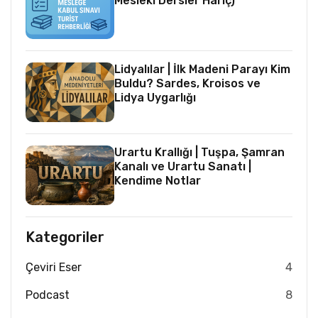
Mesleki Dersler Hariç)
Lidyalılar | İlk Madeni Parayı Kim
Buldu? Sardes, Kroisos ve
Lidya Uygarlığı
Urartu Krallığı | Tuşpa, Şamran
Kanalı ve Urartu Sanatı |
Kendime Notlar
Kategoriler
Çeviri Eser
4
Podcast
8