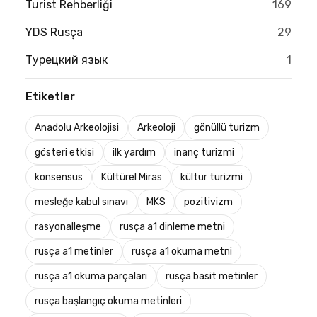
Turist Rehberliği
169
YDS Rusça
29
Турецкий язык
1
Etiketler
Anadolu Arkeolojisi
Arkeoloji
gönüllü turizm
gösteri etkisi
ilk yardım
inanç turizmi
konsensüs
Kültürel Miras
kültür turizmi
mesleğe kabul sınavı
MKS
pozitivizm
rasyonalleşme
rusça a1 dinleme metni
rusça a1 metinler
rusça a1 okuma metni
rusça a1 okuma parçaları
rusça basit metinler
rusça başlangıç okuma metinleri