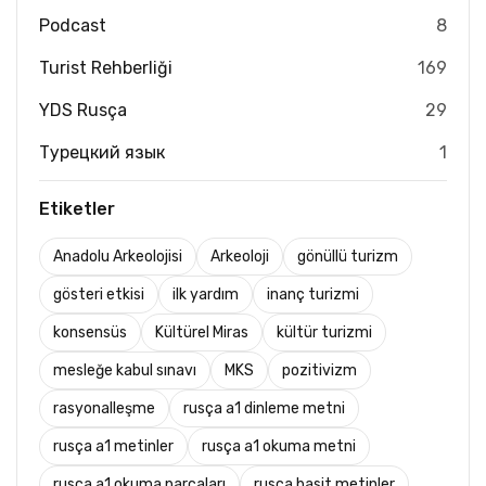
Podcast
8
Turist Rehberliği
169
YDS Rusça
29
Турецкий язык
1
Etiketler
Anadolu Arkeolojisi
Arkeoloji
gönüllü turizm
gösteri etkisi
ilk yardım
inanç turizmi
konsensüs
Kültürel Miras
kültür turizmi
mesleğe kabul sınavı
MKS
pozitivizm
rasyonalleşme
rusça a1 dinleme metni
rusça a1 metinler
rusça a1 okuma metni
rusça a1 okuma parçaları
rusça basit metinler