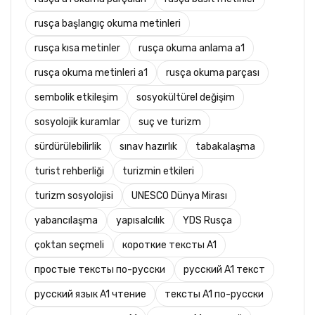
rusça başlangıç okuma metinleri
rusça kısa metinler
rusça okuma anlama a1
rusça okuma metinleri a1
rusça okuma parçası
sembolik etkileşim
sosyokültürel değişim
sosyolojik kuramlar
suç ve turizm
sürdürülebilirlik
sınav hazırlık
tabakalaşma
turist rehberliği
turizmin etkileri
turizm sosyolojisi
UNESCO Dünya Mirası
yabancılaşma
yapısalcılık
YDS Rusça
çoktan seçmeli
короткие тексты A1
простые тексты по-русски
русский A1 текст
русский язык A1 чтение
тексты A1 по-русски