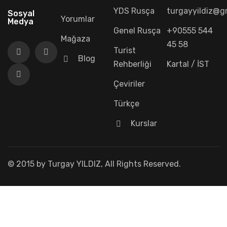
YDS Rusça
turgayyildiz@g
Sosyal
Yorumlar
Medya
Genel Rusça
+90555 544
Mağaza
45 58
Turist
Blog
Rehberliği
Kartal / İST
Çeviriler
Türkçe
Kurslar
© 2015 by Turgay YILDIZ, All Rights Reserved.