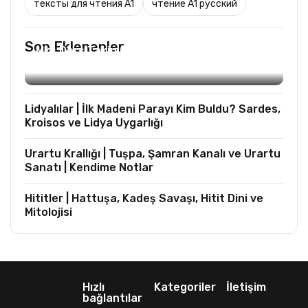
тексты для чтения A1
чтение A1 русский
TURIST REHBERLIĞI
Son Eklenenler
Mks Ders Takip (Turizm ve Mesleki Dersler
Hariç)
Lidyalılar | İlk Madeni Parayı Kim Buldu? Sardes,
Kroisos ve Lidya Uygarlığı
Urartu Krallığı | Tuşpa, Şamran Kanalı ve Urartu
Sanatı | Kendime Notlar
Hititler | Hattuşa, Kadeş Savaşı, Hitit Dini ve
Mitolojisi
Hızlı
Kategoriler
İletişim
bağlantılar