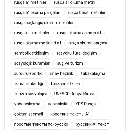
rusça a1 metinler
rusça a1 okuma metni
rusça a1 okuma parçaları
rusça basit metinler
rusça başlangıç okuma metinleri
rusça kısa metinler
rusça okuma anlama a1
rusça okuma metinleri a1
rusça okuma parçası
sembolik etkileşim
sosyokültürel değişim
sosyolojik kuramlar
suç ve turizm
sürdürülebilirlik
sınav hazırlık
tabakalaşma
turist rehberliği
turizmin etkileri
turizm sosyolojisi
UNESCO Dünya Mirası
yabancılaşma
yapısalcılık
YDS Rusça
çoktan seçmeli
короткие тексты A1
простые тексты по-русски
русский A1 текст