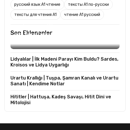
русский язык A1 чтение
тексты A1 по-русски
тексты для чтения A1
чтение A1 русский
TURIST REHBERLIĞI
Son Eklenenler
Mks Ders Takip (Turizm ve Mesleki Dersler
Hariç)
Lidyalılar | İlk Madeni Parayı Kim Buldu? Sardes,
Kroisos ve Lidya Uygarlığı
Urartu Krallığı | Tuşpa, Şamran Kanalı ve Urartu
Sanatı | Kendime Notlar
Hititler | Hattuşa, Kadeş Savaşı, Hitit Dini ve
Mitolojisi