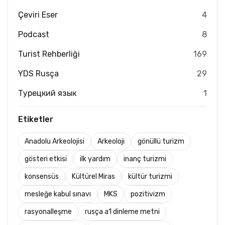
Çeviri Eser
4
Podcast
8
Turist Rehberliği
169
YDS Rusça
29
Турецкий язык
1
Etiketler
Anadolu Arkeolojisi
Arkeoloji
gönüllü turizm
gösteri etkisi
ilk yardım
inanç turizmi
konsensüs
Kültürel Miras
kültür turizmi
mesleğe kabul sınavı
MKS
pozitivizm
rasyonalleşme
rusça a1 dinleme metni