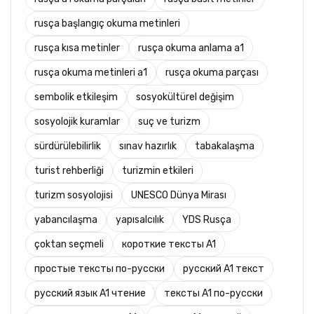
rusça başlangıç okuma metinleri
rusça kısa metinler
rusça okuma anlama a1
rusça okuma metinleri a1
rusça okuma parçası
sembolik etkileşim
sosyokültürel değişim
sosyolojik kuramlar
suç ve turizm
sürdürülebilirlik
sınav hazırlık
tabakalaşma
turist rehberliği
turizmin etkileri
turizm sosyolojisi
UNESCO Dünya Mirası
yabancılaşma
yapısalcılık
YDS Rusça
çoktan seçmeli
короткие тексты A1
простые тексты по-русски
русский A1 текст
русский язык A1 чтение
тексты A1 по-русски