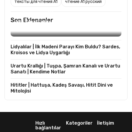
тексты для чтения A1
чтение A1 русский
TURIST REHBERLIĞI
Son Eklenenler
Mks Ders Takip (Turizm ve Mesleki Dersler
Hariç)
Lidyalılar | İlk Madeni Parayı Kim Buldu? Sardes,
Kroisos ve Lidya Uygarlığı
Urartu Krallığı | Tuşpa, Şamran Kanalı ve Urartu
Sanatı | Kendime Notlar
Hititler | Hattuşa, Kadeş Savaşı, Hitit Dini ve
Mitolojisi
Hızlı
Kategoriler
İletişim
bağlantılar