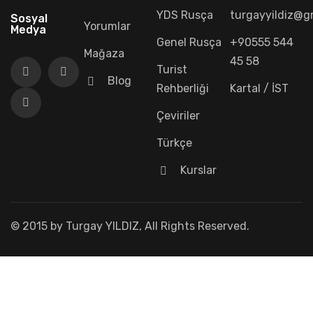
YDS Rusça
turgayyildiz@g
Sosyal
Yorumlar
Medya
Genel Rusça
+90555 544
Mağaza
45 58
Turist
Blog
Rehberliği
Kartal / İST
Çeviriler
Türkçe
Kurslar
© 2015 by Turgay YILDIZ, All Rights Reserved.