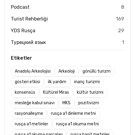
Podcast
8
Turist Rehberliği
169
YDS Rusça
29
Турецкий язык
1
Etiketler
Anadolu Arkeolojisi
Arkeoloji
gönüllü turizm
gösteri etkisi
ilk yardım
inanç turizmi
konsensüs
Kültürel Miras
kültür turizmi
mesleğe kabul sınavı
MKS
pozitivizm
rasyonalleşme
rusça a1 dinleme metni
rusça a1 metinler
rusça a1 okuma metni
rusça a1 okuma parçaları
rusça basit metinler