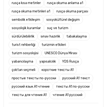
rusça kısa metinler
rusça okuma anlama a1
rusça okuma metinleri a1
rusça okuma parçası
sembolik etkileşim
sosyokültürel değişim
sosyolojik kuramlar
suç ve turizm
sürdürülebilirlik
sınav hazırlık
tabakalaşma
turist rehberliği
turizmin etkileri
turizm sosyolojisi
UNESCO Dünya Mirası
yabancılaşma
yapısalcılık
YDS Rusça
çoktan seçmeli
короткие тексты A1
простые тексты по-русски
русский A1 текст
русский язык A1 чтение
тексты A1 по-русски
тексты для чтения A1
чтение A1 русский