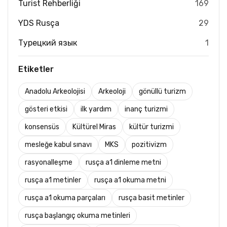
Turist Rehberliği
169
YDS Rusça
29
Турецкий язык
1
Etiketler
Anadolu Arkeolojisi
Arkeoloji
gönüllü turizm
gösteri etkisi
ilk yardım
inanç turizmi
konsensüs
Kültürel Miras
kültür turizmi
mesleğe kabul sınavı
MKS
pozitivizm
rasyonalleşme
rusça a1 dinleme metni
rusça a1 metinler
rusça a1 okuma metni
rusça a1 okuma parçaları
rusça basit metinler
rusça başlangıç okuma metinleri