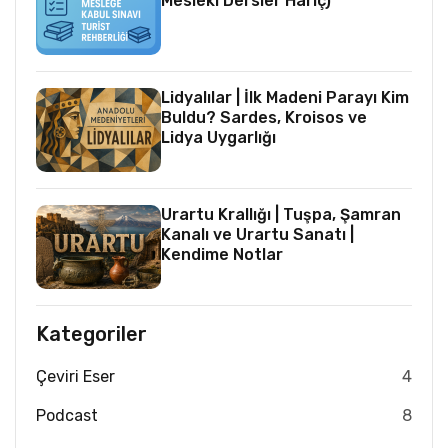
Mesleki Dersler Hariç)
Lidyalılar | İlk Madeni Parayı Kim
Buldu? Sardes, Kroisos ve
Lidya Uygarlığı
Urartu Krallığı | Tuşpa, Şamran
Kanalı ve Urartu Sanatı |
Kendime Notlar
Kategoriler
Çeviri Eser
4
Podcast
8