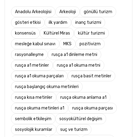
Anadolu Arkeolojisi
Arkeoloji
gönüllü turizm
gösteri etkisi
ilk yardım
inanç turizmi
konsensüs
Kültürel Miras
kültür turizmi
mesleğe kabul sınavı
MKS
pozitivizm
rasyonalleşme
rusça a1 dinleme metni
rusça a1 metinler
rusça a1 okuma metni
rusça a1 okuma parçaları
rusça basit metinler
rusça başlangıç okuma metinleri
rusça kısa metinler
rusça okuma anlama a1
rusça okuma metinleri a1
rusça okuma parçası
sembolik etkileşim
sosyokültürel değişim
sosyolojik kuramlar
suç ve turizm