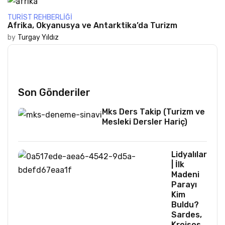
TURIST REHBERLIĞI
Afrika, Okyanusya ve Antarktika’da Turizm
by
Turgay Yıldız
Son Gönderiler
Mks Ders Takip (Turizm ve
Mesleki Dersler Hariç)
Lidyalılar
| İlk
Madeni
Parayı
Kim
Buldu?
Sardes,
Kroisos