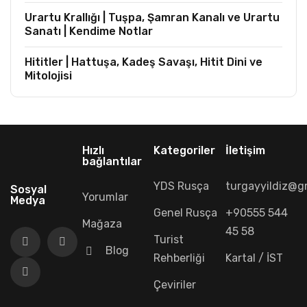
Urartu Krallığı | Tuşpa, Şamran Kanalı ve Urartu
Sanatı | Kendime Notlar
Hititler | Hattuşa, Kadeş Savaşı, Hitit Dini ve
Mitolojisi
Hızlı
Kategoriler
İletişim
bağlantılar
YDS Rusça
turgayyildiz@g
Sosyal
Yorumlar
Medya
Genel Rusça
+90555 544
Mağaza
45 58
Turist
Blog
Rehberliği
Kartal / İST
Çeviriler