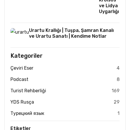
ve Lidya
Uygarlığı
Urartu Krallığı | Tuşpa, Şamran Kanalı
ve Urartu Sanatı | Kendime Notlar
Kategoriler
Çeviri Eser
4
Podcast
8
Turist Rehberliği
169
YDS Rusça
29
Турецкий язык
1
Etiketler