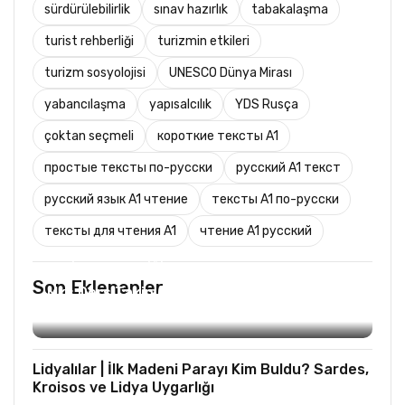
sürdürülebilirlik
sınav hazırlık
tabakalaşma
turist rehberliği
turizmin etkileri
turizm sosyolojisi
UNESCO Dünya Mirası
yabancılaşma
yapısalcılık
YDS Rusça
çoktan seçmeli
короткие тексты A1
простые тексты по-русски
русский A1 текст
русский язык A1 чтение
тексты A1 по-русски
тексты для чтения A1
чтение A1 русский
TURIST REHBERLIĞI
Son Eklenenler
Mks Ders Takip (Turizm ve Mesleki Dersler
Hariç)
Lidyalılar | İlk Madeni Parayı Kim Buldu? Sardes,
Kroisos ve Lidya Uygarlığı