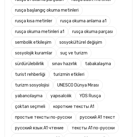
rusça başlangıç okuma metinleri
rusça kısa metinler
rusça okuma anlama a1
rusça okuma metinleri a1
rusça okuma parçası
sembolik etkileşim
sosyokültürel değişim
sosyolojik kuramlar
suç ve turizm
sürdürülebilirlik
sınav hazırlık
tabakalaşma
turist rehberliği
turizmin etkileri
turizm sosyolojisi
UNESCO Dünya Mirası
yabancılaşma
yapısalcılık
YDS Rusça
çoktan seçmeli
короткие тексты A1
простые тексты по-русски
русский A1 текст
русский язык A1 чтение
тексты A1 по-русски