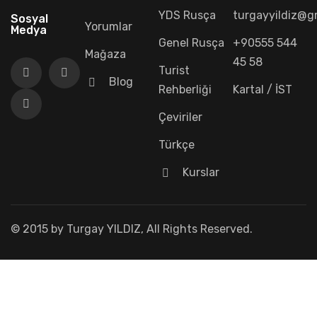
YDS Rusça
turgayyildiz@g
Sosyal
Yorumlar
Medya
Genel Rusça
+90555 544
Mağaza
45 58
Turist
Blog
Rehberliği
Kartal / İST
Çeviriler
Türkçe
Kurslar
© 2015 by Turgay YILDIZ, All Rights Reserved.