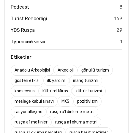
Podcast
8
Turist Rehberliği
169
YDS Rusça
29
Турецкий язык
1
Etiketler
Anadolu Arkeolojisi
Arkeoloji
gönüllü turizm
gösteri etkisi
ilk yardım
inanç turizmi
konsensüs
Kültürel Miras
kültür turizmi
mesleğe kabul sınavı
MKS
pozitivizm
rasyonalleşme
rusça a1 dinleme metni
rusça a1 metinler
rusça a1 okuma metni
rusça a1 okuma parçaları
rusça basit metinler