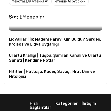
тексты для чтения A1
чтение A1 русский
TURIST REHBERLIĞI
Son Eklenenler
Mks Ders Takip (Turizm ve Mesleki Dersler
Hariç)
Lidyalılar | İlk Madeni Parayı Kim Buldu? Sardes,
Kroisos ve Lidya Uygarlığı
Urartu Krallığı | Tuşpa, Şamran Kanalı ve Urartu
Sanatı | Kendime Notlar
Hititler | Hattuşa, Kadeş Savaşı, Hitit Dini ve
Mitolojisi
Hızlı
Kategoriler
İletişim
bağlantılar