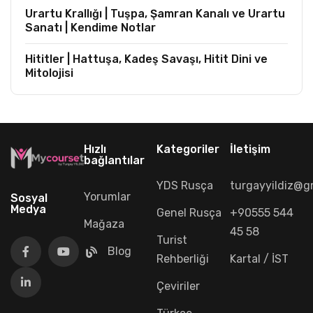
Urartu Krallığı | Tuşpa, Şamran Kanalı ve Urartu
Sanatı | Kendime Notlar
Hititler | Hattuşa, Kadeş Savaşı, Hitit Dini ve
Mitolojisi
Hızlı
Kategoriler
İletişim
bağlantılar
YDS Rusça
turgayyildiz@g
Yorumlar
Sosyal
Medya
Genel Rusça
+90555 544
Mağaza
45 58
Turist
Blog
Rehberliği
Kartal / İST
Çeviriler