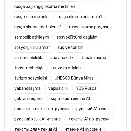
rusça başlangıç okuma metinleri
rusça kısa metinler
rusça okuma anlama a1
rusça okuma metinleri a1
rusça okuma parçası
sembolik etkileşim
sosyokültürel değişim
sosyolojik kuramlar
suç ve turizm
sürdürülebilirlik
sınav hazırlık
tabakalaşma
turist rehberliği
turizmin etkileri
turizm sosyolojisi
UNESCO Dünya Mirası
yabancılaşma
yapısalcılık
YDS Rusça
çoktan seçmeli
короткие тексты A1
простые тексты по-русски
русский A1 текст
русский язык A1 чтение
тексты A1 по-русски
тексты для чтения A1
чтение A1 русский