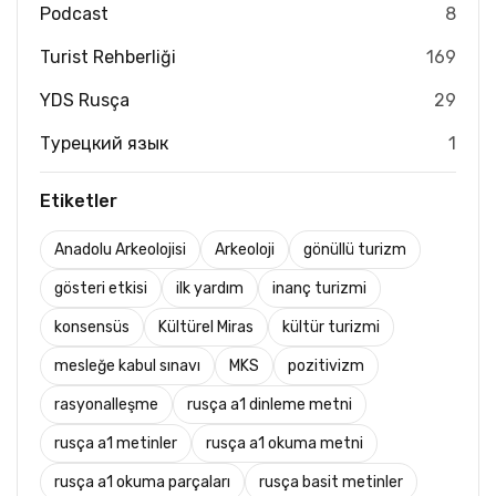
Podcast
8
Turist Rehberliği
169
YDS Rusça
29
Турецкий язык
1
Etiketler
Anadolu Arkeolojisi
Arkeoloji
gönüllü turizm
gösteri etkisi
ilk yardım
inanç turizmi
konsensüs
Kültürel Miras
kültür turizmi
mesleğe kabul sınavı
MKS
pozitivizm
rasyonalleşme
rusça a1 dinleme metni
rusça a1 metinler
rusça a1 okuma metni
rusça a1 okuma parçaları
rusça basit metinler