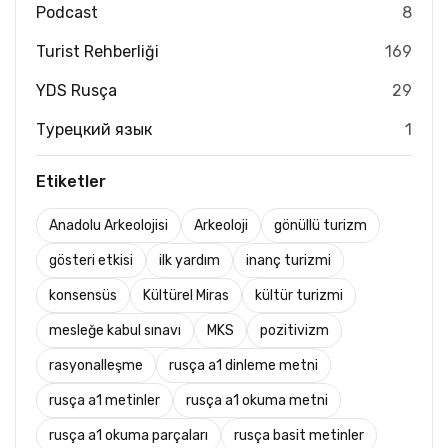
Podcast
8
Turist Rehberliği
169
YDS Rusça
29
Турецкий язык
1
Etiketler
Anadolu Arkeolojisi
Arkeoloji
gönüllü turizm
gösteri etkisi
ilk yardım
inanç turizmi
konsensüs
Kültürel Miras
kültür turizmi
mesleğe kabul sınavı
MKS
pozitivizm
rasyonalleşme
rusça a1 dinleme metni
rusça a1 metinler
rusça a1 okuma metni
rusça a1 okuma parçaları
rusça basit metinler