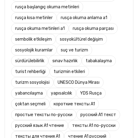
rusça başlangıç okuma metinleri
rusça kısa metinler
rusça okuma anlama a1
rusça okuma metinleri a1
rusça okuma parçası
sembolik etkileşim
sosyokültürel değişim
sosyolojik kuramlar
suç ve turizm
sürdürülebilirlik
sınav hazırlık
tabakalaşma
turist rehberliği
turizmin etkileri
turizm sosyolojisi
UNESCO Dünya Mirası
yabancılaşma
yapısalcılık
YDS Rusça
çoktan seçmeli
короткие тексты A1
простые тексты по-русски
русский A1 текст
русский язык A1 чтение
тексты A1 по-русски
тексты для чтения A1
чтение A1 русский