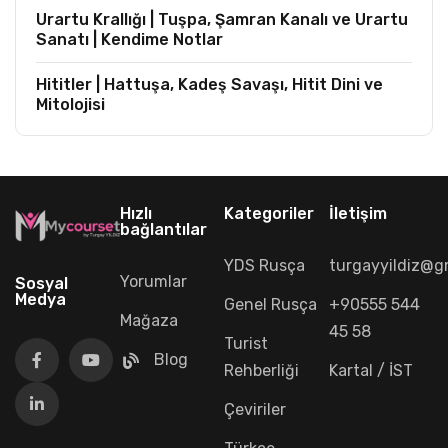
Urartu Krallığı | Tuşpa, Şamran Kanalı ve Urartu
Sanatı | Kendime Notlar
Hititler | Hattuşa, Kadeş Savaşı, Hitit Dini ve
Mitolojisi
Hızlı
Kategoriler
İletişim
bağlantılar
YDS Rusça
turgayyildiz@g
Yorumlar
Sosyal
Medya
Genel Rusça
+90555 544
Mağaza
45 58
Turist
Blog
Rehberliği
Kartal / İST
Çeviriler